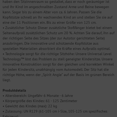
haben den Sitzinnenraum so gestaltet, dass er noch geräumiger ist
und Ihr Kind im angeschnallten Zustand Arme und Beine bewegen
kann. Sogar bis zu einem Alter von ca. 6 Jahren. Passen Sie die
Kopfstütze schnell an Ihr wachsendes Kind an und stellen Sie sie auf
eine der 11 Positionen ein. Bis zu einer Größe von 125 cm.
• Zusätzlicher Schutz: Dieser zusätzliche Stoßfänger bietet bei einem
Seitenaufprall zusätzlichen Schutz um 20 %. Achten Sie darauf, ihn auf
der richtigen Seite des Sitzes (der zur Autotür gerichteten Seite)
anzubringen. Die innovative und schützende Kopfstütze aus
speziellen Materialien absorbiert die Kräfte eines Aufpralls optimal.
• Technologie sorgt für die richtige Sitzhöhe: Unsere Universal Level
Technology™ löst das Problem zu steil geneigter Kindersitze. Unsere
innovative Konstruktion sorgt für den gleichen und korrekten Winkel
für jeden Kindersitz, unabhängig vom Automodell. Der Sitz hat die
richtige Höhe, wenn der „Spirit Angle“ auf der Basis im grünen Bereich
liegt.
Produktdetails
• Altersbereich: Ungefähr 6 Monate - 6 Jahre
• Körpergröße des Kindes: 61 - 125 Zentimeter
• Gewicht des Kindes (max): 22 kg
• Zulassung: UN R129 (61-105 cm i-Size, 105-125 cm spezifisches
Fahrzeug)