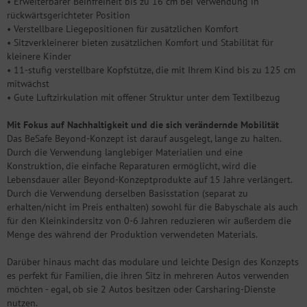
• Erweiterbarer Beinfreiheit bis zu 16 cm bei Verwendung in
rückwärtsgerichteter Position
• Verstellbare Liegepositionen für zusätzlichen Komfort
• Sitzverkleinerer bieten zusätzlichen Komfort und Stabilität für
kleinere Kinder
• 11-stufig verstellbare Kopfstütze, die mit Ihrem Kind bis zu 125 cm
mitwächst
• Gute Luftzirkulation mit offener Struktur unter dem Textilbezug
Mit Fokus auf Nachhaltigkeit und die sich verändernde Mobilität
Das BeSafe Beyond-Konzept ist darauf ausgelegt, lange zu halten.
Durch die Verwendung langlebiger Materialien und eine
Konstruktion, die einfache Reparaturen ermöglicht, wird die
Lebensdauer aller Beyond-Konzeptprodukte auf 15 Jahre verlängert.
Durch die Verwendung derselben Basisstation (separat zu
erhalten/nicht im Preis enthalten) sowohl für die Babyschale als auch
für den Kleinkindersitz von 0-6 Jahren reduzieren wir außerdem die
Menge des während der Produktion verwendeten Materials.
Darüber hinaus macht das modulare und leichte Design des Konzepts
es perfekt für Familien, die ihren Sitz in mehreren Autos verwenden
möchten - egal, ob sie 2 Autos besitzen oder Carsharing-Dienste
nutzen.