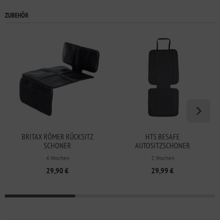
ZUBEHÖR
BRITAX RÖMER RÜCKSITZ
HTS BESAFE
SCHONER
AUTOSITZSCHONER
KINDERSITZUNTERLAGE
4 Wochen
2 Wochen
29,90 €
29,99 €