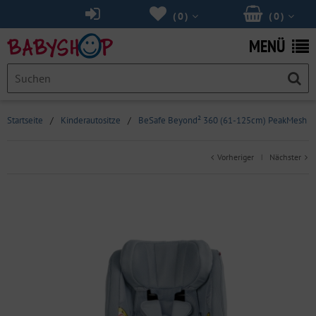
(
0
)
(
0
)
MENÜ
Startseite
/
Kinderautositze
/
BeSafe Beyond² 360 (61-125cm) PeakMesh
Vorheriger
Nächster
|