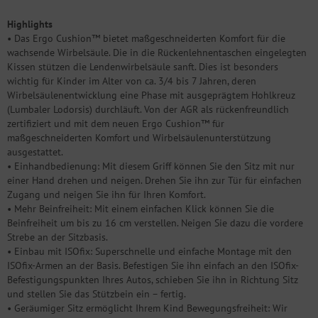
Highlights
• Das Ergo Cushion™ bietet maßgeschneiderten Komfort für die
wachsende Wirbelsäule. Die in die Rückenlehnentaschen eingelegten
Kissen stützen die Lendenwirbelsäule sanft. Dies ist besonders
wichtig für Kinder im Alter von ca. 3/4 bis 7 Jahren, deren
Wirbelsäulenentwicklung eine Phase mit ausgeprägtem Hohlkreuz
(Lumbaler Lodorsis) durchläuft. Von der AGR als rückenfreundlich
zertifiziert und mit dem neuen Ergo Cushion™ für
maßgeschneiderten Komfort und Wirbelsäulenunterstützung
ausgestattet.
• Einhandbedienung: Mit diesem Griff können Sie den Sitz mit nur
einer Hand drehen und neigen. Drehen Sie ihn zur Tür für einfachen
Zugang und neigen Sie ihn für Ihren Komfort.
• Mehr Beinfreiheit: Mit einem einfachen Klick können Sie die
Beinfreiheit um bis zu 16 cm verstellen. Neigen Sie dazu die vordere
Strebe an der Sitzbasis.
• Einbau mit ISOfix: Superschnelle und einfache Montage mit den
ISOfix-Armen an der Basis. Befestigen Sie ihn einfach an den ISOfix-
Befestigungspunkten Ihres Autos, schieben Sie ihn in Richtung Sitz
und stellen Sie das Stützbein ein – fertig.
• Geräumiger Sitz ermöglicht Ihrem Kind Bewegungsfreiheit: Wir