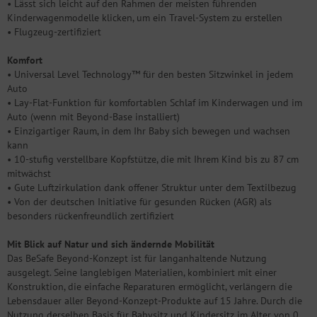
• Lässt sich leicht auf den Rahmen der meisten führenden
Kinderwagenmodelle klicken, um ein Travel-System zu erstellen
• Flugzeug-zertifiziert
Komfort
• Universal Level Technology™ für den besten Sitzwinkel in jedem
Auto
• Lay-Flat-Funktion für komfortablen Schlaf im Kinderwagen und im
Auto (wenn mit Beyond-Base installiert)
• Einzigartiger Raum, in dem Ihr Baby sich bewegen und wachsen
kann
• 10-stufig verstellbare Kopfstütze, die mit Ihrem Kind bis zu 87 cm
mitwächst
• Gute Luftzirkulation dank offener Struktur unter dem Textilbezug
• Von der deutschen Initiative für gesunden Rücken (AGR) als
besonders rückenfreundlich zertifiziert
Mit Blick auf Natur und sich ändernde Mobilität
Das BeSafe Beyond-Konzept ist für langanhaltende Nutzung
ausgelegt. Seine langlebigen Materialien, kombiniert mit einer
Konstruktion, die einfache Reparaturen ermöglicht, verlängern die
Lebensdauer aller Beyond-Konzept-Produkte auf 15 Jahre. Durch die
Nutzung derselben Basis für Babysitz und Kindersitz im Alter von 0