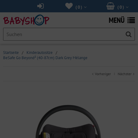
(
0
)
(
0
)
MENÜ
Startseite
/
Kinderautositze
/
BeSafe Go Beyond² (40-87cm) Dark Grey Mélange
Vorheriger
Nächster
|