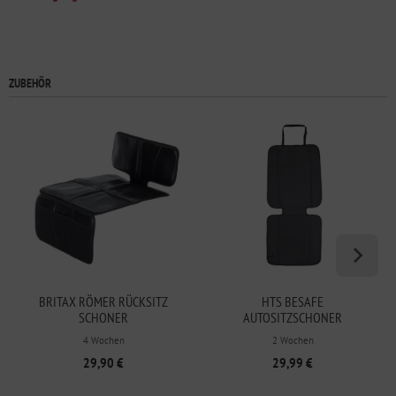
ZUBEHÖR
BRITAX RÖMER RÜCKSITZ
HTS BESAFE
SCHONER
AUTOSITZSCHONER
KINDERSITZUNTERLAGE
4 Wochen
2 Wochen
29,90 €
29,99 €