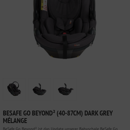
BESAFE GO BEYOND² (40-87CM) DARK GREY
MÉLANGE
BeSafe Go Beyond² ist das Update unserer Babyschale BeSafe Go