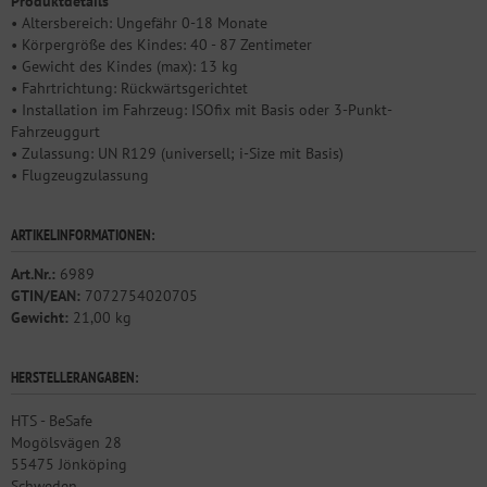
Produktdetails
• Altersbereich: Ungefähr 0-18 Monate
• Körpergröße des Kindes: 40 - 87 Zentimeter
• Gewicht des Kindes (max): 13 kg
• Fahrtrichtung: Rückwärtsgerichtet
• Installation im Fahrzeug: ISOfix mit Basis oder 3-Punkt-
Fahrzeuggurt
• Zulassung: UN R129 (universell; i-Size mit Basis)
• Flugzeugzulassung
ARTIKELINFORMATIONEN:
Art.Nr.:
6989
GTIN/EAN:
7072754020705
Gewicht:
21,00 kg
HERSTELLERANGABEN:
HTS - BeSafe
Mogölsvägen 28
55475 Jönköping
Schweden