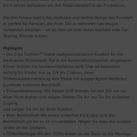
bis 6 Jahren reduzieren wir den Materialbedarf in der Produktion.
Darüber hinaus macht das modulare und leichte Design des Konzepts
es perfekt für Familien, die ihren Sitz in mehreren Fahrzeugen
verwenden möchten – sei es, dass sie zwei Autos besitzen oder Car-
Sharing-Dienste nutzen.
Highlights
• Das Ergo Cushion™ bietet maßgeschneiderten Komfort für die
wachsende Wirbelsäule. Die in die Rückenlehnentaschen eingelegten
Kissen stützen die Lendenwirbelsäule sanft. Dies ist besonders
wichtig für Kinder von ca. 3/4 bis 7 Jahren, deren
Wirbelsäulenentwicklung eine Phase mit ausgeprägtem Hohlkreuz
(Lumbaler Lodorsis) durchläuft.
• Einhandbedienung: Mit diesem Griff können Sie den Sitz mit nur
einer Hand drehen und neigen. Drehen Sie ihn zur Tür für einfachen
Zugang
und neigen Sie ihn für Ihren Komfort.
• Mehr Beinfreiheit: Mit einem einfachen Klick lässt sich die
Beinfreiheit um bis zu 16 cm verstellen. Neigen Sie dazu die vordere
Strebe an der Sitzbasis.
• ISOfix-Montage: Mit den ISOfix-Armen an der Basis ist die Montage