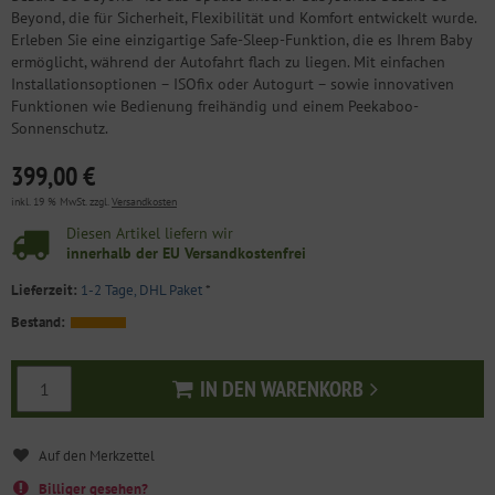
Beyond, die für Sicherheit, Flexibilität und Komfort entwickelt wurde.
Erleben Sie eine einzigartige Safe-Sleep-Funktion, die es Ihrem Baby
ermöglicht, während der Autofahrt flach zu liegen. Mit einfachen
Installationsoptionen – ISOfix oder Autogurt – sowie innovativen
Funktionen wie Bedienung freihändig und einem Peekaboo-
Sonnenschutz.
399,00 €
inkl. 19 % MwSt. zzgl.
Versandkosten
Diesen Artikel liefern wir
innerhalb der EU Versandkostenfrei
Lieferzeit:
1-2 Tage, DHL Paket
*
Bestand:
IN DEN WARENKORB
In den Warenkorb
Billiger gesehen?