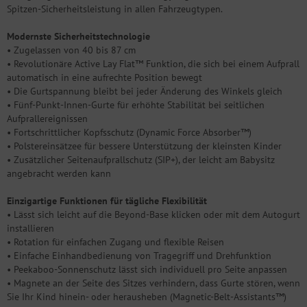
Spitzen-Sicherheitsleistung in allen Fahrzeugtypen.
Modernste Sicherheitstechnologie
• Zugelassen von 40 bis 87 cm
• Revolutionäre Active Lay Flat™ Funktion, die sich bei einem Aufprall
automatisch in eine aufrechte Position bewegt
• Die Gurtspannung bleibt bei jeder Änderung des Winkels gleich
• Fünf-Punkt-Innen-Gurte für erhöhte Stabilität bei seitlichen
Aufprallereignissen
• Fortschrittlicher Kopfsschutz (Dynamic Force Absorber™)
• Polstereinsätzee für bessere Unterstützung der kleinsten Kinder
• Zusätzlicher Seitenaufprallschutz (SIP+), der leicht am Babysitz
angebracht werden kann
Einzigartige Funktionen für tägliche Flexibilität
• Lässt sich leicht auf die Beyond-Base klicken oder mit dem Autogurt
installieren
• Rotation für einfachen Zugang und flexible Reisen
• Einfache Einhandbedienung von Tragegriff und Drehfunktion
• Peekaboo-Sonnenschutz lässt sich individuell pro Seite anpassen
• Magnete an der Seite des Sitzes verhindern, dass Gurte stören, wenn
Sie Ihr Kind hinein- oder herausheben (Magnetic-Belt-Assistants™)