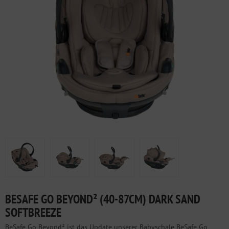
BESAFE GO BEYOND² (40-87CM) DARK SAND
SOFTBREEZE
BeSafe Go Beyond² ist das Update unserer Babyschale BeSafe Go