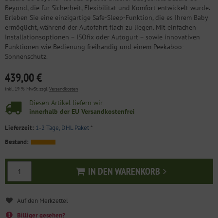
Beyond, die für Sicherheit, Flexibilität und Komfort entwickelt wurde.
Erleben Sie eine einzigartige Safe-Sleep-Funktion, die es Ihrem Baby
ermöglicht, während der Autofahrt flach zu liegen. Mit einfachen
Installationsoptionen – ISOfix oder Autogurt – sowie innovativen
Funktionen wie Bedienung freihändig und einem Peekaboo-
Sonnenschutz.
439,00 €
inkl. 19 % MwSt. zzgl.
Versandkosten
Diesen Artikel liefern wir
innerhalb der EU Versandkostenfrei
Lieferzeit:
1-2 Tage, DHL Paket
*
Bestand:
IN DEN WARENKORB
In den Warenkorb
Billiger gesehen?