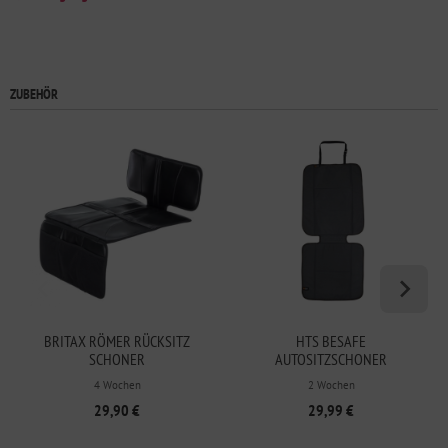
ZUBEHÖR
BRITAX RÖMER RÜCKSITZ
HTS BESAFE
SCHONER
AUTOSITZSCHONER
KINDERSITZUNTERLAGE
4 Wochen
2 Wochen
29,90 €
29,99 €