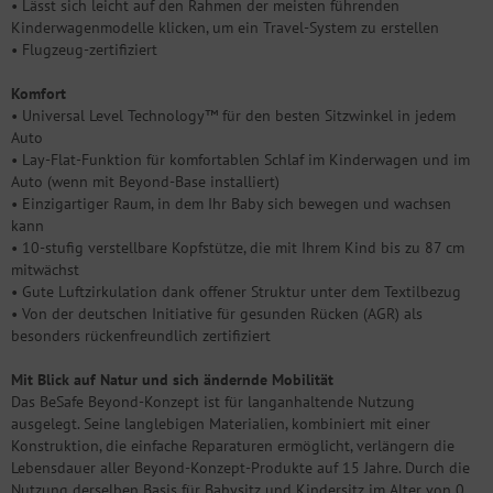
• Lässt sich leicht auf den Rahmen der meisten führenden
Kinderwagenmodelle klicken, um ein Travel-System zu erstellen
• Flugzeug-zertifiziert
Komfort
• Universal Level Technology™ für den besten Sitzwinkel in jedem
Auto
• Lay-Flat-Funktion für komfortablen Schlaf im Kinderwagen und im
Auto (wenn mit Beyond-Base installiert)
• Einzigartiger Raum, in dem Ihr Baby sich bewegen und wachsen
kann
• 10-stufig verstellbare Kopfstütze, die mit Ihrem Kind bis zu 87 cm
mitwächst
• Gute Luftzirkulation dank offener Struktur unter dem Textilbezug
• Von der deutschen Initiative für gesunden Rücken (AGR) als
besonders rückenfreundlich zertifiziert
Mit Blick auf Natur und sich ändernde Mobilität
Das BeSafe Beyond-Konzept ist für langanhaltende Nutzung
ausgelegt. Seine langlebigen Materialien, kombiniert mit einer
Konstruktion, die einfache Reparaturen ermöglicht, verlängern die
Lebensdauer aller Beyond-Konzept-Produkte auf 15 Jahre. Durch die
Nutzung derselben Basis für Babysitz und Kindersitz im Alter von 0