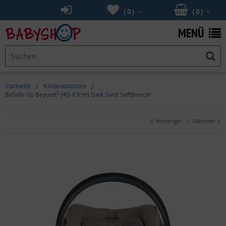
(
0
)
(
0
)
MENÜ
Startseite
/
Kinderautositze
/
BeSafe Go Beyond² (40-87cm) Dark Sand SoftBreeze
Vorheriger
Nächster
|