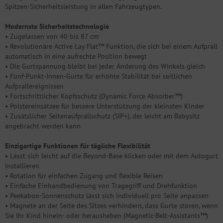
Spitzen-Sicherheitsleistung in allen Fahrzeugtypen.
Modernste Sicherheitstechnologie
• Zugelassen von 40 bis 87 cm
• Revolutionäre Active Lay Flat™ Funktion, die sich bei einem Aufprall
automatisch in eine aufrechte Position bewegt
• Die Gurtspannung bleibt bei jeder Änderung des Winkels gleich
• Fünf-Punkt-Innen-Gurte für erhöhte Stabilität bei seitlichen
Aufprallereignissen
• Fortschrittlicher Kopfsschutz (Dynamic Force Absorber™)
• Polstereinsätzee für bessere Unterstützung der kleinsten Kinder
• Zusätzlicher Seitenaufprallschutz (SIP+), der leicht am Babysitz
angebracht werden kann
Einzigartige Funktionen für tägliche Flexibilität
• Lässt sich leicht auf die Beyond-Base klicken oder mit dem Autogurt
installieren
• Rotation für einfachen Zugang und flexible Reisen
• Einfache Einhandbedienung von Tragegriff und Drehfunktion
• Peekaboo-Sonnenschutz lässt sich individuell pro Seite anpassen
• Magnete an der Seite des Sitzes verhindern, dass Gurte stören, wenn
Sie Ihr Kind hinein- oder herausheben (Magnetic-Belt-Assistants™)