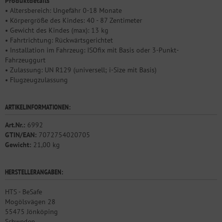
Produktdetails
• Altersbereich: Ungefähr 0-18 Monate
• Körpergröße des Kindes: 40 - 87 Zentimeter
• Gewicht des Kindes (max): 13 kg
• Fahrtrichtung: Rückwärtsgerichtet
• Installation im Fahrzeug: ISOfix mit Basis oder 3-Punkt-
Fahrzeuggurt
• Zulassung: UN R129 (universell; i-Size mit Basis)
• Flugzeugzulassung
ARTIKELINFORMATIONEN:
Art.Nr.:
6992
GTIN/EAN:
7072754020705
Gewicht:
21,00 kg
HERSTELLERANGABEN:
HTS - BeSafe
Mogölsvägen 28
55475 Jönköping
Schweden