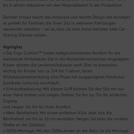
bis 6 Jahren reduzieren wir den Materialbedarf in der Produktion.
Darüber hinaus macht das modulare und leichte Design des Konzepts
es perfekt für Familien, die ihren Sitz in mehreren Fahrzeugen
verwenden möchten – sei es, dass sie zwei Autos besitzen oder Car-
Sharing-Dienste nutzen.
Highlights
• Das Ergo Cushion™ bietet maßgeschneiderten Komfort für die
wachsende Wirbelsäule. Die in die Rückenlehnentaschen eingelegten
Kissen stützen die Lendenwirbelsäule sanft. Dies ist besonders
wichtig für Kinder von ca. 3/4 bis 7 Jahren, deren
Wirbelsäulenentwicklung eine Phase mit ausgeprägtem Hohlkreuz
(Lumbaler Lodorsis) durchläuft.
• Einhandbedienung: Mit diesem Griff können Sie den Sitz mit nur
einer Hand drehen und neigen. Drehen Sie ihn zur Tür für einfachen
Zugang
und neigen Sie ihn für Ihren Komfort.
• Mehr Beinfreiheit: Mit einem einfachen Klick lässt sich die
Beinfreiheit um bis zu 16 cm verstellen. Neigen Sie dazu die vordere
Strebe an der Sitzbasis.
• ISOfix-Montage: Mit den ISOfix-Armen an der Basis ist die Montage