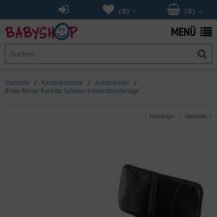
(
0
)
(
0
)
MENÜ
Startseite
/
Kinderautositze
/
Autozubehör
/
Britax Römer Rücksitz Schoner Kindersitzunterlage
Vorheriger
Nächster
|