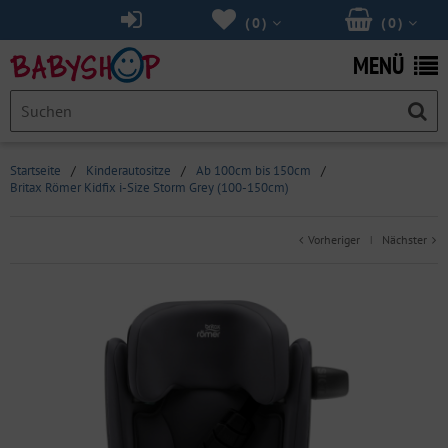
(
0
)
(
0
)
MENÜ
Startseite
/
Kinderautositze
/
Ab 100cm bis 150cm
/
Britax Römer Kidfix i-Size Storm Grey (100-150cm)
Vorheriger
Nächster
|