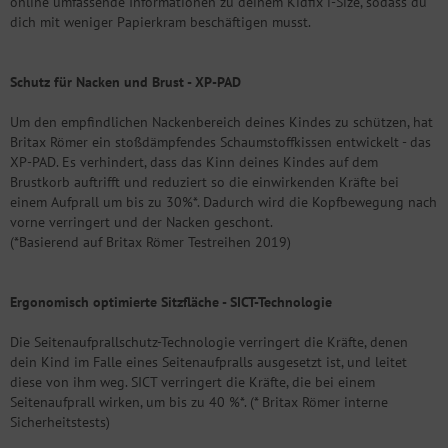
online umfassende Informationen zu deinem Kidfix i-Size, sodass du
dich mit weniger Papierkram beschäftigen musst.
Schutz für Nacken und Brust - XP-PAD
Um den empfindlichen Nackenbereich deines Kindes zu schützen, hat
Britax Römer ein stoßdämpfendes Schaumstoffkissen entwickelt - das
XP-PAD. Es verhindert, dass das Kinn deines Kindes auf dem
Brustkorb auftrifft und reduziert so die einwirkenden Kräfte bei
einem Aufprall um bis zu 30%*. Dadurch wird die Kopfbewegung nach
vorne verringert und der Nacken geschont.
(*Basierend auf Britax Römer Testreihen 2019)
Ergonomisch optimierte Sitzfläche - SICT-Technologie
Die Seitenaufprallschutz-Technologie verringert die Kräfte, denen
dein Kind im Falle eines Seitenaufpralls ausgesetzt ist, und leitet
diese von ihm weg. SICT verringert die Kräfte, die bei einem
Seitenaufprall wirken, um bis zu 40 %*. (* Britax Römer interne
Sicherheitstests)