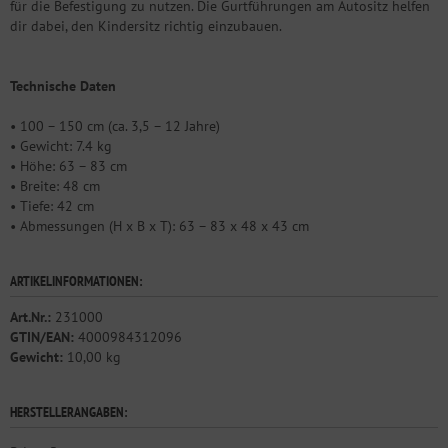
für die Befestigung zu nutzen. Die Gurtführungen am Autositz helfen
dir dabei, den Kindersitz richtig einzubauen.
Technische Daten
• 100 – 150 cm (ca. 3,5 – 12 Jahre)
• Gewicht: 7.4 kg
• Höhe: 63 – 83 cm
• Breite: 48 cm
• Tiefe: 42 cm
• Abmessungen (H x B x T): 63 – 83 x 48 x 43 cm
ARTIKELINFORMATIONEN:
Art.Nr.:
231000
GTIN/EAN:
4000984312096
Gewicht:
10,00 kg
HERSTELLERANGABEN: