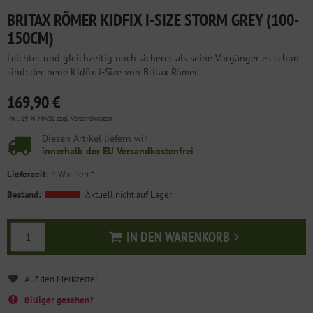
BRITAX RÖMER KIDFIX I-SIZE STORM GREY (100-
150CM)
Leichter und gleichzeitig noch sicherer als seine Vorgänger es schon
sind: der neue Kidfix i-Size von Britax Römer.
169,90 €
inkl. 19 % MwSt. zzgl.
Versandkosten
Diesen Artikel liefern wir
innerhalb der EU Versandkostenfrei
Lieferzeit:
4 Wochen
*
Bestand:
Aktuell nicht auf Lager
IN DEN WARENKORB
In den Warenkorb
Billiger gesehen?