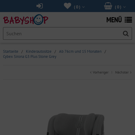
(
0
)
(
0
)
MENÜ
Startseite
/
Kinderautositze
/
Ab 76cm und 15 Monaten
/
Cybex Sirona G3 Plus Stone Grey
Vorheriger
Nächster
|