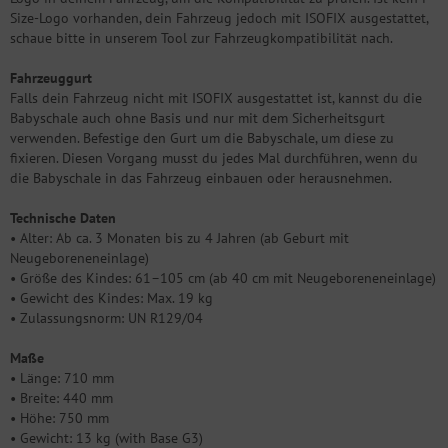
Size-Logo vorhanden, dein Fahrzeug jedoch mit ISOFIX ausgestattet,
schaue bitte in unserem Tool zur Fahrzeugkompatibilität nach.
Fahrzeuggurt
Falls dein Fahrzeug nicht mit ISOFIX ausgestattet ist, kannst du die
Babyschale auch ohne Basis und nur mit dem Sicherheitsgurt
verwenden. Befestige den Gurt um die Babyschale, um diese zu
fixieren. Diesen Vorgang musst du jedes Mal durchführen, wenn du
die Babyschale in das Fahrzeug einbauen oder herausnehmen.
Technische Daten
• Alter: Ab ca. 3 Monaten bis zu 4 Jahren (ab Geburt mit
Neugeboreneneinlage)
• Größe des Kindes: 61–105 cm (ab 40 cm mit Neugeboreneneinlage)
• Gewicht des Kindes: Max. 19 kg
• Zulassungsnorm: UN R129/04
Maße
• Länge: 710 mm
• Breite: 440 mm
• Höhe: 750 mm
• Gewicht: 13 kg (with Base G3)