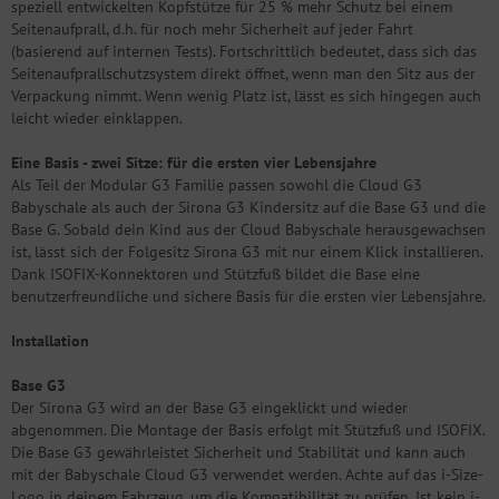
speziell entwickelten Kopfstütze für 25 % mehr Schutz bei einem
Seitenaufprall, d.h. für noch mehr Sicherheit auf jeder Fahrt
(basierend auf internen Tests). Fortschrittlich bedeutet, dass sich das
Seitenaufprallschutzsystem direkt öffnet, wenn man den Sitz aus der
Verpackung nimmt. Wenn wenig Platz ist, lässt es sich hingegen auch
leicht wieder einklappen.
Eine Basis - zwei Sitze: für die ersten vier Lebensjahre
Als Teil der Modular G3 Familie passen sowohl die Cloud G3
Babyschale als auch der Sirona G3 Kindersitz auf die Base G3 und die
Base G. Sobald dein Kind aus der Cloud Babyschale herausgewachsen
ist, lässt sich der Folgesitz Sirona G3 mit nur einem Klick installieren.
Dank ISOFIX-Konnektoren und Stützfuß bildet die Base eine
benutzerfreundliche und sichere Basis für die ersten vier Lebensjahre.
Installation
Base G3
Der Sirona G3 wird an der Base G3 eingeklickt und wieder
abgenommen. Die Montage der Basis erfolgt mit Stützfuß und ISOFIX.
Die Base G3 gewährleistet Sicherheit und Stabilität und kann auch
mit der Babyschale Cloud G3 verwendet werden. Achte auf das i-Size-
Logo in deinem Fahrzeug, um die Kompatibilität zu prüfen. Ist kein i-