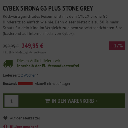
CYBEX SIRONA G3 PLUS STONE GREY
Rückwärtsgerichtetes Reisen wird mit dem CYBEX Sirona G3
Kindersitz so einfach wie nie. Denn dieser bietet bis zu 50 % mehr
Schutz für dein Kind im Vergleich zu einem vorwärtsgerichteten Sitz
(basierend auf internen Tests von Cybex).
249,95 €
- 17%
299,95 €
inkl. 19 % MwSt. zzgl.
Versandkosten
Diesen Artikel liefern wir
innerhalb der EU Versandkostenfrei
Lieferzeit:
2 Wochen
*
Bestand:
Aktuell nicht auf Lager
IN DEN WARENKORB
In den Warenkorb
Billiger gesehen?