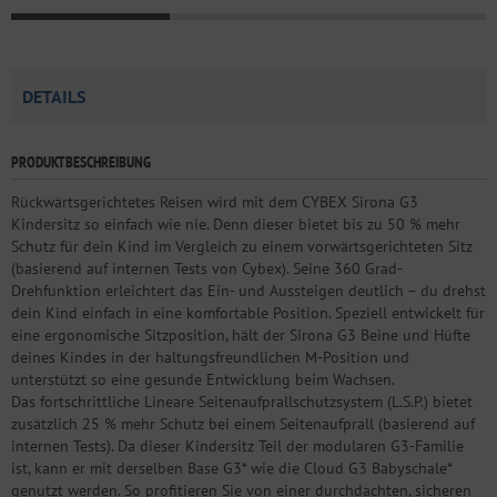
DETAILS
PRODUKTBESCHREIBUNG
Rückwärtsgerichtetes Reisen wird mit dem CYBEX Sirona G3
Kindersitz so einfach wie nie. Denn dieser bietet bis zu 50 % mehr
Schutz für dein Kind im Vergleich zu einem vorwärtsgerichteten Sitz
(basierend auf internen Tests von Cybex). Seine 360 Grad-
Drehfunktion erleichtert das Ein- und Aussteigen deutlich – du drehst
dein Kind einfach in eine komfortable Position. Speziell entwickelt für
eine ergonomische Sitzposition, hält der Sirona G3 Beine und Hüfte
deines Kindes in der haltungsfreundlichen M-Position und
unterstützt so eine gesunde Entwicklung beim Wachsen.
Das fortschrittliche Lineare Seitenaufprallschutzsystem (L.S.P.) bietet
zusätzlich 25 % mehr Schutz bei einem Seitenaufprall (basierend auf
internen Tests). Da dieser Kindersitz Teil der modularen G3-Familie
ist, kann er mit derselben Base G3* wie die Cloud G3 Babyschale*
genutzt werden. So profitieren Sie von einer durchdachten, sicheren