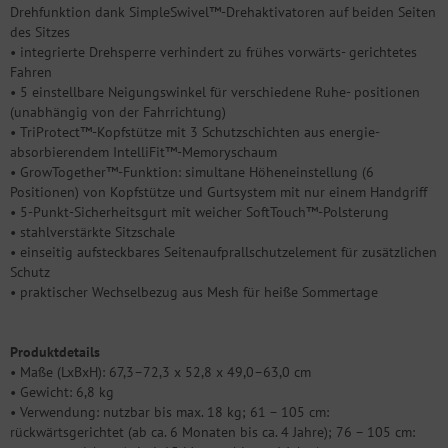
Drehfunktion dank SimpleSwivel™-Drehaktivatoren auf beiden Seiten
des Sitzes
• integrierte Drehsperre verhindert zu frühes vorwärts- gerichtetes
Fahren
• 5 einstellbare Neigungswinkel für verschiedene Ruhe- positionen
(unabhängig von der Fahrrichtung)
• TriProtect™-Kopfstütze mit 3 Schutzschichten aus energie-
absorbierendem IntelliFit™-Memoryschaum
• GrowTogether™-Funktion: simultane Höheneinstellung (6
Positionen) von Kopfstütze und Gurtsystem mit nur einem Handgriff
• 5-Punkt-Sicherheitsgurt mit weicher SoftTouch™-Polsterung
• stahlverstärkte Sitzschale
• einseitig aufsteckbares Seitenaufprallschutzelement für zusätzlichen
Schutz
• praktischer Wechselbezug aus Mesh für heiße Sommertage
Produktdetails
• Maße (LxBxH): 67,3–72,3 x 52,8 x 49,0–63,0 cm
• Gewicht: 6,8 kg
• Verwendung: nutzbar bis max. 18 kg; 61 – 105 cm:
rückwärtsgerichtet (ab ca. 6 Monaten bis ca. 4 Jahre); 76 – 105 cm: