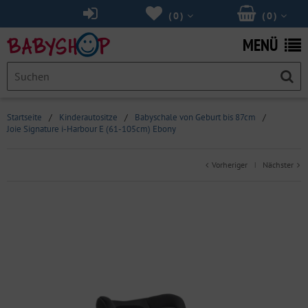
(
0
)
(
0
)
MENÜ
Startseite
/
Kinderautositze
/
Babyschale von Geburt bis 87cm
/
Joie Signature i-Harbour E (61-105cm) Ebony
Vorheriger
Nächster
|