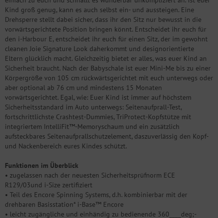
einfach zu euch und schnallt es wunderbar unkompliziert an. Ist euer
Kind groß genug, kann es auch selbst ein- und aussteigen. Eine
Drehsperre stellt dabei sicher, dass ihr den Sitz nur bewusst in die
vorwärtsgerichtete Position bringen könnt. Entscheidet ihr euch für
den i-Harbour E, entscheidet ihr euch für einen Sitz, der im gewohnt
cleanen Joie Signature Look daherkommt und designorientierte
Eltern glücklich macht. Gleichzeitig bietet er alles, was euer Kind an
Sicherheit braucht. Nach der Babyschale ist euer Mini-Me bis zu einer
Körpergröße von 105 cm rückwärtsgerichtet mit euch unterwegs oder
aber optional ab 76 cm und mindestens 15 Monaten
vorwärtsgerichtet. Egal, wie: Euer Kind ist immer auf höchstem
Sicherheitsstandard im Auto unterwegs: Seitenaufprall-Test,
fortschrittlichste Crashtest-Dummies, TriProtect-Kopfstütze mit
integriertem IntelliFit™-Memoryschaum und ein zusätzlich
aufsteckbares Seitenaufprallschutzelement, daszuverlässig den Kopf-
und Nackenbereich eures Kindes schützt.
Funktionen im Überblick
• zugelassen nach der neuesten Sicherheitsprüfnorm ECE
R129/03und i-Size zertifiziert
• Teil des Encore Spinning Systems, d.h. kombinierbar mit der
drehbaren Basisstation* i-Base™ Encore
• leicht zugängliche und einhändig zu bedienende 360____deg;-