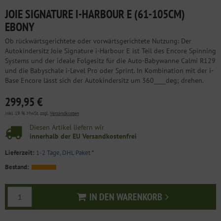
JOIE SIGNATURE I-HARBOUR E (61-105CM)
EBONY
Ob rückwärtsgerichtete oder vorwärtsgerichtete Nutzung: Der
Autokindersitz Joie Signature i-Harbour E ist Teil des Encore Spinning
Systems und der ideale Folgesitz für die Auto-Babywanne Calmi R129
und die Babyschale i-Level Pro oder Sprint. In Kombination mit der i-
Base Encore lässt sich der Autokindersitz um 360____deg; drehen.
299,95 €
inkl. 19 % MwSt. zzgl.
Versandkosten
Diesen Artikel liefern wir
innerhalb der EU Versandkostenfrei
Lieferzeit:
1-2 Tage, DHL Paket
*
Bestand:
IN DEN WARENKORB
In den Warenkorb