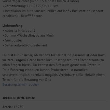
vorwärtsgerichtet (mind. 15 Monate bis ca. 4 Jahre)
• Zertifizierung: ECE R129/03 + i-Size
• Installaion im Auto: ausschließlich auf Isofix-Basisstation (separat
erhältlich) i-Base™ Encore
Lieferumfang
• Autositz i-Harbour E
• Sommer-Wechselbezug aus Mesh
• Gurtpolster
• Seitenaufprallschutzelement
Du bist Dir unsicher, ob der Sitz für Dein Kind passend ist oder hast
weitere Fragen?
Gerne berät Dich unser geschultes Fachpersonal zu
allen Fragen hierzu. Du kannst den Sitz auch gerne zum Testen in
Dein Fahrzeug einbauen lassen. Probesitzen ist natürlich
selbstverständlich ebenfalls möglich. Vereinbare dafür einfach einen
Termin für die Beratung vor Ort:
Beratungstermin buchen
ARTIKELINFORMATIONEN:
Art.Nr.:
16930