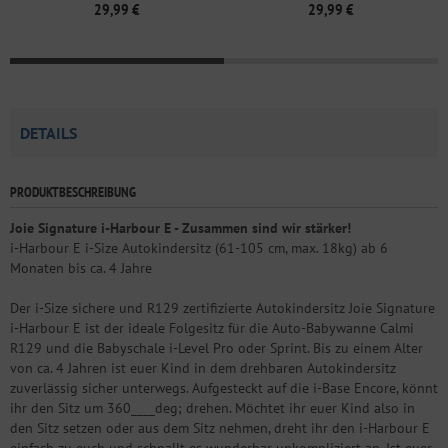
29,99 €
29,99 €
DETAILS
PRODUKTBESCHREIBUNG
Joie Signature i-Harbour E - Zusammen sind wir stärker!
i-Harbour E i-Size Autokindersitz (61-105 cm, max. 18kg) ab 6
Monaten bis ca. 4 Jahre
Der i-Size sichere und R129 zertifizierte Autokindersitz Joie Signature
i-Harbour E ist der ideale Folgesitz für die Auto-Babywanne Calmi
R129 und die Babyschale i-Level Pro oder Sprint. Bis zu einem Alter
von ca. 4 Jahren ist euer Kind in dem drehbaren Autokindersitz
zuverlässig sicher unterwegs. Aufgesteckt auf die i-Base Encore, könnt
ihr den Sitz um 360____deg; drehen. Möchtet ihr euer Kind also in
den Sitz setzen oder aus dem Sitz nehmen, dreht ihr den i-Harbour E