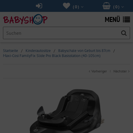
(
0
)
(
0
)
MENÜ
Startseite
/
Kinderautositze
/
Babyschale von Geburt bis 87cm
/
Maxi-Cosi FamilyFix Slide Pro Black Basisstation (40-105cm)
Vorheriger
Nächster
|