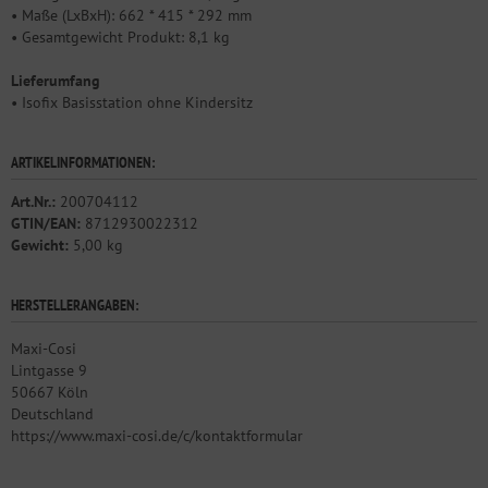
• Maße (LxBxH): 662 * 415 * 292 mm
• Gesamtgewicht Produkt: 8,1 kg
Lieferumfang
• Isofix Basisstation ohne Kindersitz
ARTIKELINFORMATIONEN:
Art.Nr.:
200704112
GTIN/EAN:
8712930022312
Gewicht:
5,00 kg
HERSTELLERANGABEN:
Maxi-Cosi
Lintgasse 9
50667 Köln
Deutschland
https://www.maxi-cosi.de/c/kontaktformular