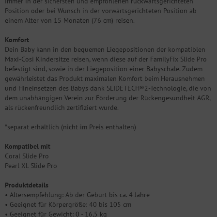
immer in der sichersten und empfohlenen rückwärtsgerichteten
Position oder bei Wunsch in der vorwärtsgerichteten Position ab
einem Alter von 15 Monaten (76 cm) reisen.
Komfort
Dein Baby kann in den bequemen Liegepositionen der kompatiblen
Maxi-Cosi Kindersitze reisen, wenn diese auf der FamilyFix Slide Pro
befestigt sind, sowie in der Liegeposition einer Babyschale. Zudem
gewährleistet das Produkt maximalen Komfort beim Herausnehmen
und Hineinsetzen des Babys dank SLIDETECH®2-Technologie, die von
dem unabhängigen Verein zur Förderung der Rückengesundheit AGR,
als rückenfreundlich zertifiziert wurde.
*separat erhältlich (nicht im Preis enthalten)
Kompatibel mit
Coral Slide Pro
Pearl XL Slide Pro
Produktdetails
• Altersempfehlung: Ab der Geburt bis ca. 4 Jahre
• Geeignet für Körpergröße: 40 bis 105 cm
• Geeignet für Gewicht: 0 - 16,5 kg