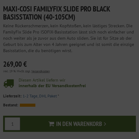
MAXI-COSI FAMILYFIX SLIDE PRO BLACK
BASISSTATION (40-105CM)
Keine Rückenschmerzen, kein Kopfstoßen, kein lästiges Strecken. Die
FamilyFix Slide Pro ISOFIX-Basisstation lässt sich noch einfacher und
noch weiter als je zuvor aus dem Auto sliden. Sie ist für Sitze ab der
Geburt bis zum Alter von 4 Jahren geeignet und ist somit die einzige
Basisstation, die du benötigen wirst.
269,00 €
inkl. 19 % MwSt. zzgl.
Versandkosten
Diesen Artikel liefern wir
innerhalb der EU Versandkostenfrei
Lieferzeit:
1-2 Tage, DHL Paket
*
Bestand:
IN DEN WARENKORB
In den Warenkorb