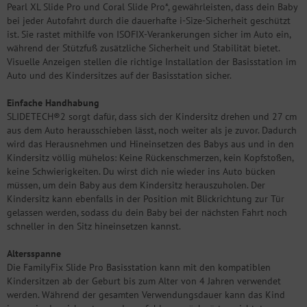
Pearl XL Slide Pro und Coral Slide Pro*, gewährleisten, dass dein Baby
bei jeder Autofahrt durch die dauerhafte i-Size-Sicherheit geschützt
ist. Sie rastet mithilfe von ISOFIX-Verankerungen sicher im Auto ein,
während der Stützfuß zusätzliche Sicherheit und Stabilität bietet.
Visuelle Anzeigen stellen die richtige Installation der Basisstation im
Auto und des Kindersitzes auf der Basisstation sicher.
Einfache Handhabung
SLIDETECH®2 sorgt dafür, dass sich der Kindersitz drehen und 27 cm
aus dem Auto herausschieben lässt, noch weiter als je zuvor. Dadurch
wird das Herausnehmen und Hineinsetzen des Babys aus und in den
Kindersitz völlig mühelos: Keine Rückenschmerzen, kein Kopfstoßen,
keine Schwierigkeiten. Du wirst dich nie wieder ins Auto bücken
müssen, um dein Baby aus dem Kindersitz herauszuholen. Der
Kindersitz kann ebenfalls in der Position mit Blickrichtung zur Tür
gelassen werden, sodass du dein Baby bei der nächsten Fahrt noch
schneller in den Sitz hineinsetzen kannst.
Altersspanne
Die FamilyFix Slide Pro Basisstation kann mit den kompatiblen
Kindersitzen ab der Geburt bis zum Alter von 4 Jahren verwendet
werden. Während der gesamten Verwendungsdauer kann das Kind