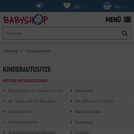
(
0
)
(
0
)
MENÜ
Startseite
/
Kinderautositze
KINDERAUTOSITZE
WEITERE UNTERKATEGORIEN:
Babyschale von Geburt bis 87cm
Reboarder
Ab 76cm und 15 Monaten
Ab 100cm bis 150cm
Autozubehör
Nackenstützen
Schalensäckchen
Spielzeug
Strampelnestchen/Decken
Zubehör