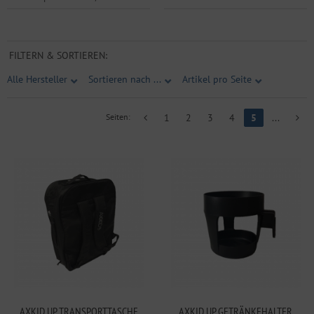
FILTERN & SORTIEREN:
Alle Hersteller
Sortieren nach ...
Artikel pro Seite
Seiten:
1
2
3
4
5
...
AXKID UP TRANSPORTTASCHE
AXKID UP GETRÄNKEHALTER