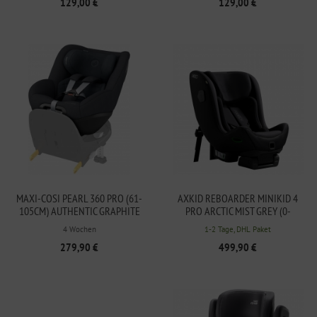
129,00 €
129,00 €
MAXI-COSI PEARL 360 PRO (61-
AXKID REBOARDER MINIKID 4
105CM) AUTHENTIC GRAPHITE
PRO ARCTIC MIST GREY (0-
7JAHRE/ 61-125CM) GEGURTET
4 Wochen
1-2 Tage, DHL Paket
279,90 €
499,90 €