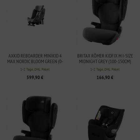
AXKID REBOARDER MINIKID 4
BRITAX RÖMER KIDFIX M I-SIZE
MAX NORDIC BLOOM GREEN (0-
MIDNIGHT GREY (100-150CM)
7JAHRE/ 61-125CM) GEGURTET
1-2 Tage, DHL Paket
1-2 Tage, DHL Paket
599,90 €
166,90 €