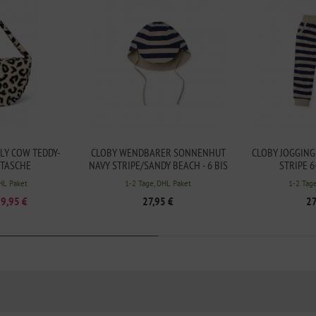
LY COW TEDDY-
CLOBY WENDBARER SONNENHUT
CLOBY JOGGIN
TASCHE
NAVY STRIPE/SANDY BEACH - 6 BIS
STRIPE 
18 MONATE
HL Paket
1-2 Tage, DHL Paket
1-2 Tag
9,95 €
27,95 €
27