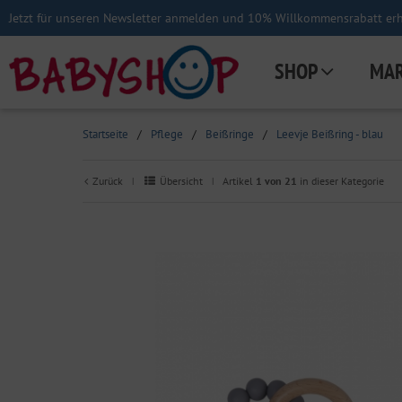
Jetzt für unseren Newsletter anmelden und 10% Willkommensrabatt erha
SHOP
MA
Startseite
/
Pflege
/
Beißringe
/
Leevje Beißring - blau
Zurück
Übersicht
Artikel
1 von 21
in dieser Kategorie
|
|