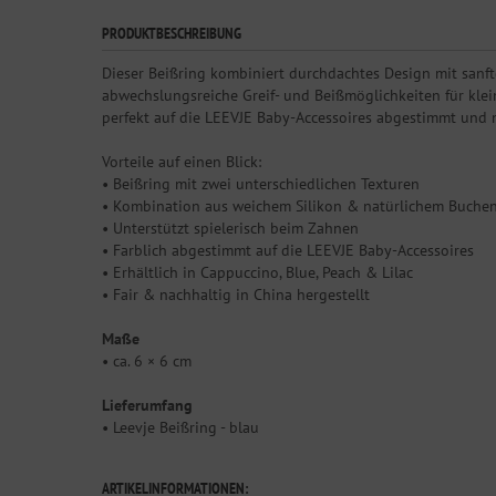
PRODUKTBESCHREIBUNG
Dieser Beißring kombiniert durchdachtes Design mit sanf
abwechslungsreiche Greif- und Beißmöglichkeiten für klei
perfekt auf die LEEVJE Baby-Accessoires abgestimmt und m
Vorteile auf einen Blick:
• Beißring mit zwei unterschiedlichen Texturen
• Kombination aus weichem Silikon & natürlichem Buche
• Unterstützt spielerisch beim Zahnen
• Farblich abgestimmt auf die LEEVJE Baby-Accessoires
• Erhältlich in Cappuccino, Blue, Peach & Lilac
• Fair & nachhaltig in China hergestellt
Maße
• ca. 6 × 6 cm
Lieferumfang
• Leevje Beißring - blau
ARTIKELINFORMATIONEN: