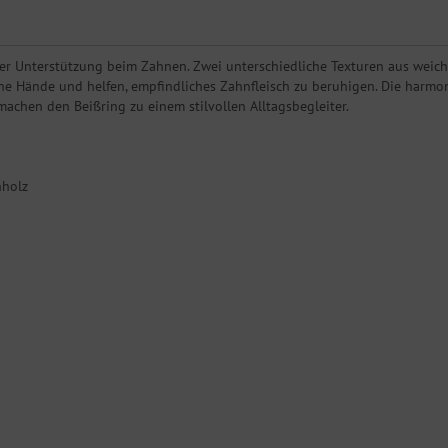
ter Unterstützung beim Zahnen. Zwei unterschiedliche Texturen aus weic
ne Hände und helfen, empfindliches Zahnfleisch zu beruhigen. Die harmon
achen den Beißring zu einem stilvollen Alltagsbegleiter.
nholz