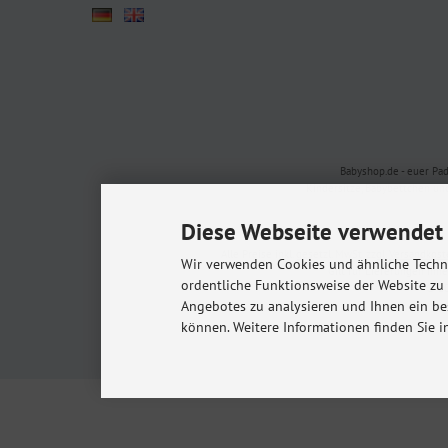
Babyshop.de - euer Pa
Kindersitze, Babybettchen un
Diese Webseite verwendet 
Alle Preise inkl. gesetzl. MwSt. zzgl.
Versandkost
Wir verwenden Cookies und ähnliche Techno
* Gilt für Lieferungen in
ordentliche Funktionsweise der Website zu
© 20
Angebotes zu analysieren und Ihnen ein be
m
können. Weitere Informationen finden Sie i