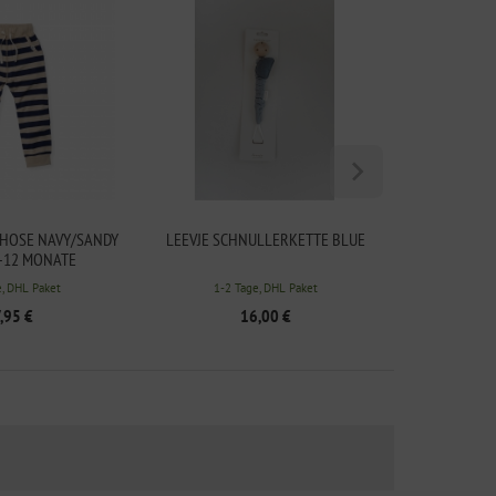
GHOSE NAVY/SANDY
LEEVJE SCHNULLERKETTE BLUE
JOLLEIN
6-12 MONATE
ATURKAUTS
e, DHL Paket
1-2 Tage, DHL Paket
,95 €
16,00 €