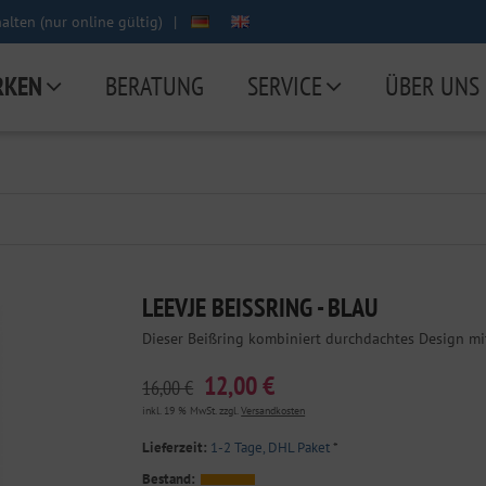
lten (nur online gültig)
|
RKEN
BERATUNG
SERVICE
ÜBER UNS
LEEVJE BEISSRING - BLAU
Dieser Beißring kombiniert durchdachtes Design mi
12,00 €
16,00 €
inkl. 19 % MwSt. zzgl.
Versandkosten
Lieferzeit:
1-2 Tage, DHL Paket
*
Bestand: