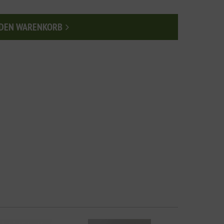
 DEN WARENKORB
n den Warenkorb