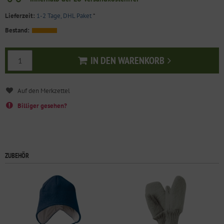
Lieferzeit:
1-2 Tage, DHL Paket
*
Bestand:
IN DEN WARENKORB
In den Warenkorb
Billiger gesehen?
ZUBEHÖR