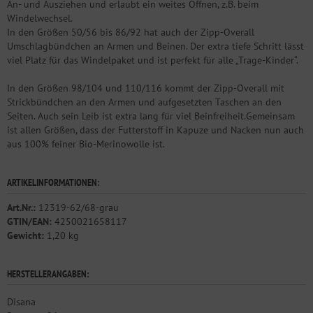
An- und Ausziehen und erlaubt ein weites Öffnen, z.B. beim
Windelwechsel.
In den Größen 50/56 bis 86/92 hat auch der Zipp-Overall
Umschlagbündchen an Armen und Beinen. Der extra tiefe Schritt lässt
viel Platz für das Windelpaket und ist perfekt für alle „Trage-Kinder“.
In den Größen 98/104 und 110/116 kommt der Zipp-Overall mit
Strickbündchen an den Armen und aufgesetzten Taschen an den
Seiten. Auch sein Leib ist extra lang für viel Beinfreiheit.Gemeinsam
ist allen Größen, dass der Futterstoff in Kapuze und Nacken nun auch
aus 100% feiner Bio-Merinowolle ist.
ARTIKELINFORMATIONEN:
Art.Nr.:
12319-62/68-grau
GTIN/EAN:
4250021658117
Gewicht:
1,20 kg
HERSTELLERANGABEN:
Disana