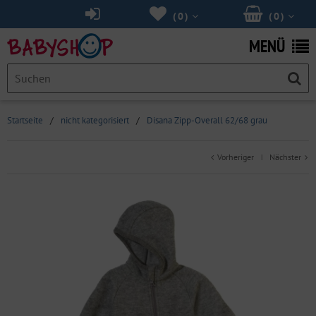
(
0
)
(
0
)
MENÜ
Startseite
/
nicht kategorisiert
/
Disana Zipp-Overall 62/68 grau
Vorheriger
Nächster
|