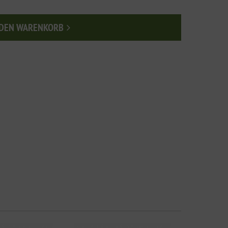
 DEN WARENKORB
n den Warenkorb