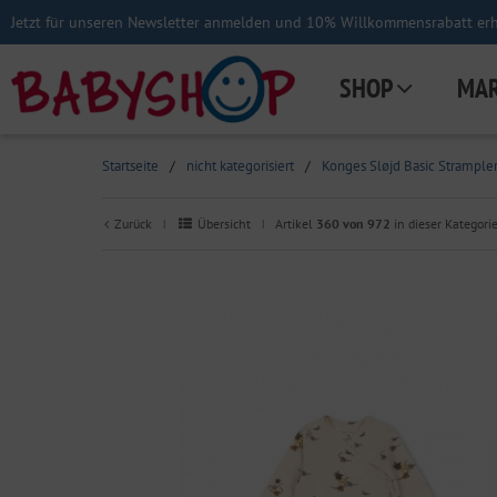
Jetzt für unseren Newsletter anmelden und 10% Willkommensrabatt erha
SHOP
MA
Startseite
/
nicht kategorisiert
/
Konges Sløjd Basic Strampler
Zurück
Übersicht
Artikel
360 von 972
in dieser Kategori
|
|