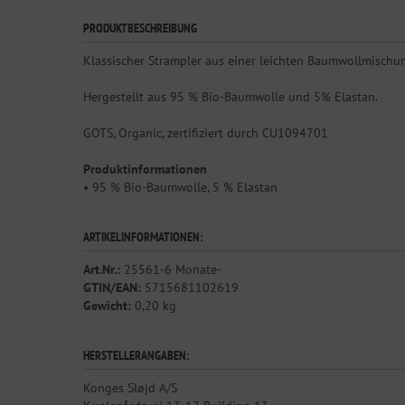
PRODUKTBESCHREIBUNG
Klassischer Strampler aus einer leichten Baumwollmischun
Hergestellt aus 95 % Bio-Baumwolle und 5% Elastan.
GOTS, Organic, zertifiziert durch CU1094701
Produktinformationen
• 95 % Bio-Baumwolle, 5 % Elastan
ARTIKELINFORMATIONEN:
Art.Nr.:
25561-6 Monate-
GTIN/EAN:
5715681102619
Gewicht:
0,20 kg
HERSTELLERANGABEN:
Konges Sløjd A/S