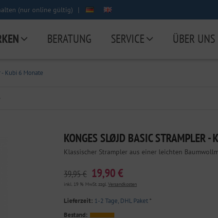
lten (nur online gültig)
|
RKEN
BERATUNG
SERVICE
ÜBER UNS
 - Kubi 6 Monate
e
KONGES SLØJD BASIC STRAMPLER - 
Klassischer Strampler aus einer leichten Baumwoll
19,90 €
39,95 €
inkl. 19 % MwSt. zzgl.
Versandkosten
Lieferzeit:
1-2 Tage, DHL Paket
*
Bestand: