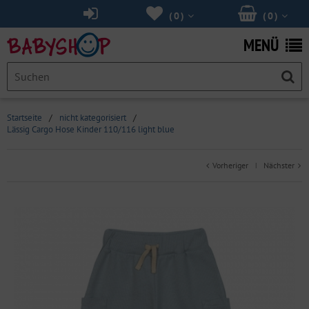
(
0
)
(
0
)
MENÜ
Startseite
/
nicht kategorisiert
/
Lässig Cargo Hose Kinder 110/116 light blue
Vorheriger
Nächster
|