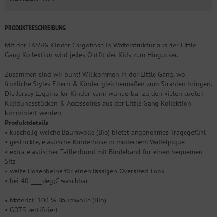
PRODUKTBESCHREIBUNG
Mit der LÄSSIG Kinder Cargohose in Waffelstruktur aus der Little
Gang Kollektion wird jedes Outfit der Kids zum Hingucker.
Zusammen sind wir bunt! Willkommen in der Little Gang, wo
fröhliche Styles Eltern & Kinder gleichermaßen zum Strahlen bringen.
Die Jersey Leggins für Kinder kann wunderbar zu den vielen coolen
Kleidungsstücken & Accessoires aus der Little Gang Kollektion
kombiniert werden.
Produktdetails
• kuschelig weiche Baumwolle (Bio) bietet angenehmes Tragegefühl
• gestrickte, elastische Kinderhose in modernem Waffelpiqué
• extra elastischer Taillenbund mit Bindeband für einen bequemen
Sitz
• weite Hosenbeine für einen lässigen Oversized-Look
• bei 40 ____deg;C waschbar
• Material: 100 % Baumwolle (Bio)
• GOTS-zertifiziert