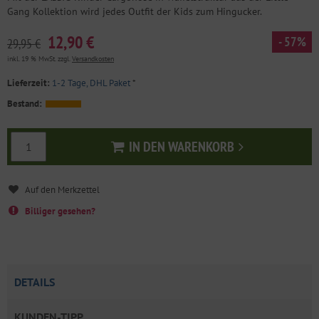
Gang Kollektion wird jedes Outfit der Kids zum Hingucker.
12,90 €
- 57%
29,95 €
inkl. 19 % MwSt. zzgl.
Versandkosten
Lieferzeit:
1-2 Tage, DHL Paket
*
Bestand:
IN DEN WARENKORB
In den Warenkorb
Billiger gesehen?
DETAILS
KUNDEN-TIPP