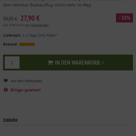
dem nächsten Badeausflug nichts mehr im Weg.
27,90 €
- 30%
39,95 €
inkl. 19 % MwSt. zzgl.
Versandkosten
Lieferzeit:
1-2 Tage, DHL Paket
*
Bestand:
IN DEN WARENKORB
In den Warenkorb
Billiger gesehen?
ZUBEHÖR