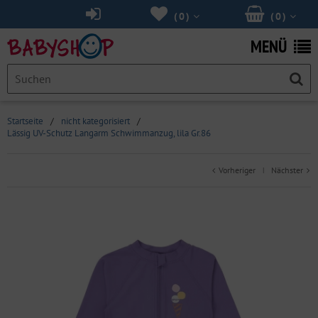
(
0
)
(
0
)
MENÜ
Startseite
/
nicht kategorisiert
/
Lässig UV-Schutz Langarm Schwimmanzug, lila Gr.86
Vorheriger
Nächster
|