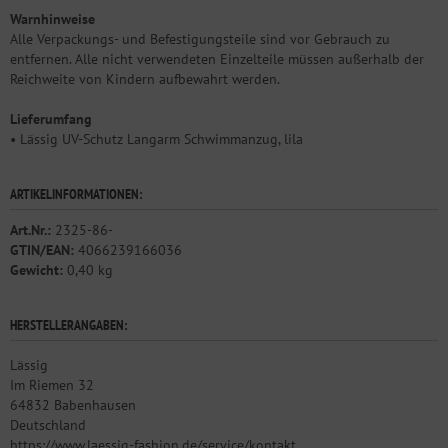
Warnhinweise
Alle Verpackungs- und Befestigungsteile sind vor Gebrauch zu
entfernen. Alle nicht verwendeten Einzelteile müssen außerhalb der
Reichweite von Kindern aufbewahrt werden.
Lieferumfang
• Lässig UV-Schutz Langarm Schwimmanzug, lila
ARTIKELINFORMATIONEN:
Art.Nr.:
2325-86-
GTIN/EAN:
4066239166036
Gewicht:
0,40 kg
HERSTELLERANGABEN:
Lässig
Im Riemen 32
64832 Babenhausen
Deutschland
https://www.laessig-fashion.de/service/kontakt