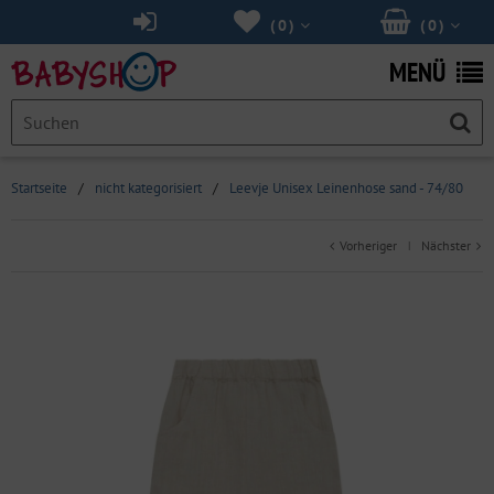
(
0
)
(
0
)
MENÜ
Startseite
/
nicht kategorisiert
/
Leevje Unisex Leinenhose sand - 74/80
Vorheriger
Nächster
|