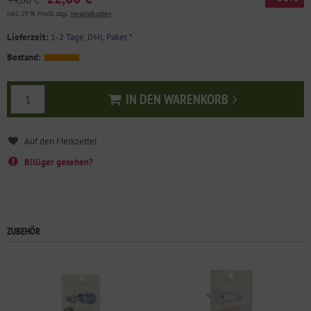
inkl. 19 % MwSt. zzgl.
Versandkosten
Lieferzeit:
1-2 Tage, DHL Paket
*
Bestand:
IN DEN WARENKORB
In den Warenkorb
Billiger gesehen?
ZUBEHÖR