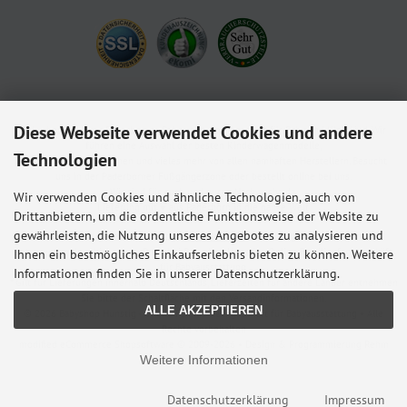
Diese Webseite verwendet Cookies und andere
Babyshop.de - euer Paderborner Babymarkt-Fachgeschäft für Baby und Kleinkind. Wir
führen eine Auswahl der besten Kinderwagenmodelle,
Technologien
Kindersitze, Babybettchen und vieles mehr von allen namhaften Herstellern. Besucht
uns in der Paderborner Fußgängerzone oder bestellt online bei uns.
Wir sind für euch und euren Nachwuchs da.
Wir verwenden Cookies und ähnliche Technologien, auch von
Lieferung mit ♥ aus Paderborn in die ganze Welt.
Drittanbietern, um die ordentliche Funktionsweise der Website zu
gewährleisten, die Nutzung unseres Angebotes zu analysieren und
Alle Preise inkl. gesetzl. MwSt. zzgl.
Versandkosten
. Die durchgestrichenen Preise
entsprechen dem bisherigen Preis bei Babyshop Hunstig - Online Familienfachgeschäft
Ihnen ein bestmögliches Einkaufserlebnis bieten zu können. Weitere
für Babyausstattung.
Informationen finden Sie in unserer Datenschutzerklärung.
* Gilt für Lieferungen innerhalb Deutschlands, Lieferzeiten für andere Länder entnehmen
Sie bitte der Schaltfläche mit den Versandinformationen.
ALLE AKZEPTIEREN
© 2026 Babyshop Hunstig - Online Familienfachgeschäft für Babyausstattung • Alle
Rechte vorbehalten
modified eCommerce Shopsoftware © 2009-2026 • Design & Programmierung Rehm
Weitere Informationen
Webdesign
Datenschutzerklärung
Impressum