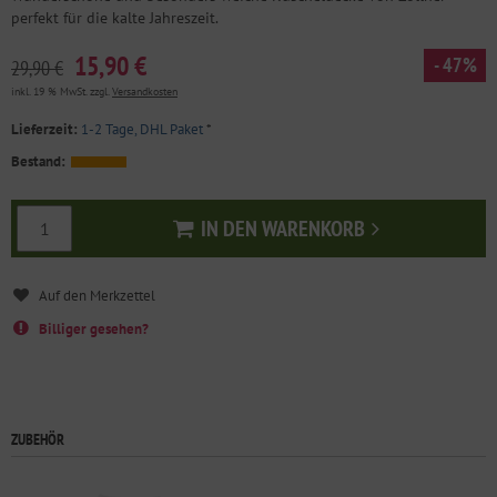
perfekt für die kalte Jahreszeit.
15,90 €
- 47%
29,90 €
inkl. 19 % MwSt. zzgl.
Versandkosten
Lieferzeit:
1-2 Tage, DHL Paket
*
Bestand:
IN DEN WARENKORB
In den Warenkorb
Billiger gesehen?
ZUBEHÖR