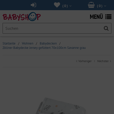
(
0
)
(
0
)
MENÜ
Startseite
/
Wohnen
/
Babydecken
/
Zöllner Babydecke Jersey gefüttert 70x100cm Savanne grau
Vorheriger
Nächster
|