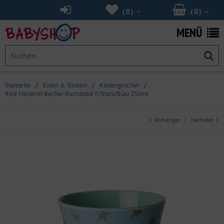
(
0
)
(
0
)
MENÜ
Startseite
/
Essen & Trinken
/
Kindergeschirr
/
Rice Melamin Becher Buchstabe F/Stars/Blau 250ml
Vorheriger
Nächster
|