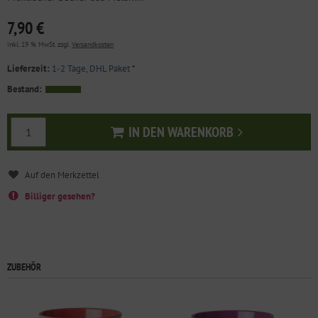
7,90 €
inkl. 19 % MwSt. zzgl.
Versandkosten
Lieferzeit:
1-2 Tage, DHL Paket
*
Bestand:
IN DEN WARENKORB
In den Warenkorb
Billiger gesehen?
ZUBEHÖR