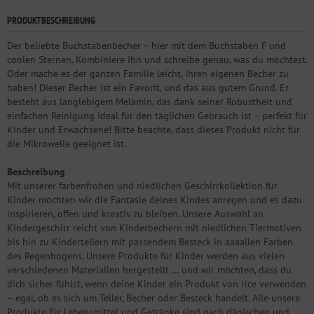
PRODUKTBESCHREIBUNG
Der beliebte Buchstabenbecher – hier mit dem Buchstaben F und
coolen Sternen. Kombiniere ihn und schreibe genau, was du möchtest.
Oder mache es der ganzen Familie leicht, ihren eigenen Becher zu
haben! Dieser Becher ist ein Favorit, und das aus gutem Grund. Er
besteht aus langlebigem Melamin, das dank seiner Robustheit und
einfachen Reinigung ideal für den täglichen Gebrauch ist – perfekt für
Kinder und Erwachsene! Bitte beachte, dass dieses Produkt nicht für
die Mikrowelle geeignet ist.
Beschreibung
Mit unserer farbenfrohen und niedlichen Geschirrkollektion für
Kinder möchten wir die Fantasie deines Kindes anregen und es dazu
inspirieren, offen und kreativ zu bleiben. Unsere Auswahl an
Kindergeschirr reicht von Kinderbechern mit niedlichen Tiermotiven
bis hin zu Kindertellern mit passendem Besteck in aaaallen Farben
des Regenbogens. Unsere Produkte für Kinder werden aus vielen
verschiedenen Materialien hergestellt … und wir möchten, dass du
dich sicher fühlst, wenn deine Kinder ein Produkt von rice verwenden
– egal, ob es sich um Teller, Becher oder Besteck handelt. Alle unsere
Produkte für Lebensmittel und Getränke sind nach dänischen und