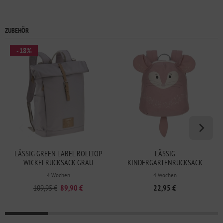
ZUBEHÖR
- 18%
LÄSSIG GREEN LABEL ROLLTOP
LÄSSIG
WICKELRUCKSACK GRAU
KINDERGARTENRUCKSACK
CHINCHILLA
4 Wochen
4 Wochen
109,95 €
89,90 €
22,95 €