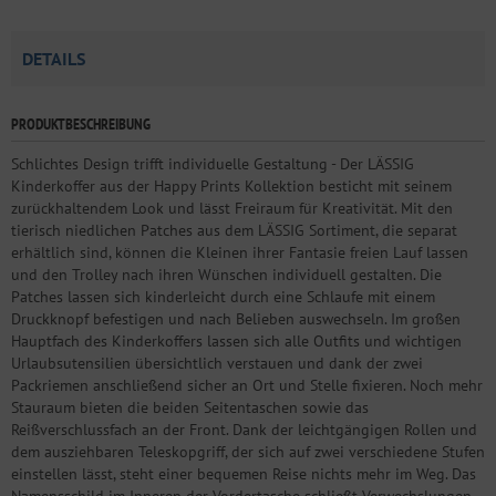
DETAILS
PRODUKTBESCHREIBUNG
Schlichtes Design trifft individuelle Gestaltung - Der LÄSSIG
Kinderkoffer aus der Happy Prints Kollektion besticht mit seinem
zurückhaltendem Look und lässt Freiraum für Kreativität. Mit den
tierisch niedlichen Patches aus dem LÄSSIG Sortiment, die separat
erhältlich sind, können die Kleinen ihrer Fantasie freien Lauf lassen
und den Trolley nach ihren Wünschen individuell gestalten. Die
Patches lassen sich kinderleicht durch eine Schlaufe mit einem
Druckknopf befestigen und nach Belieben auswechseln. Im großen
Hauptfach des Kinderkoffers lassen sich alle Outfits und wichtigen
Urlaubsutensilien übersichtlich verstauen und dank der zwei
Packriemen anschließend sicher an Ort und Stelle fixieren. Noch mehr
Stauraum bieten die beiden Seitentaschen sowie das
Reißverschlussfach an der Front. Dank der leichtgängigen Rollen und
dem ausziehbaren Teleskopgriff, der sich auf zwei verschiedene Stufen
einstellen lässt, steht einer bequemen Reise nichts mehr im Weg. Das