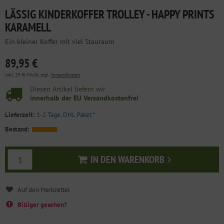
LÄSSIG KINDERKOFFER TROLLEY - HAPPY PRINTS
KARAMELL
Ein kleiner Koffer mit viel Stauraum
89,95 €
inkl. 19 % MwSt. zzgl.
Versandkosten
Diesen Artikel liefern wir
innerhalb der EU Versandkostenfrei
Lieferzeit:
1-2 Tage, DHL Paket
*
Bestand:
IN DEN WARENKORB
In den Warenkorb
Billiger gesehen?