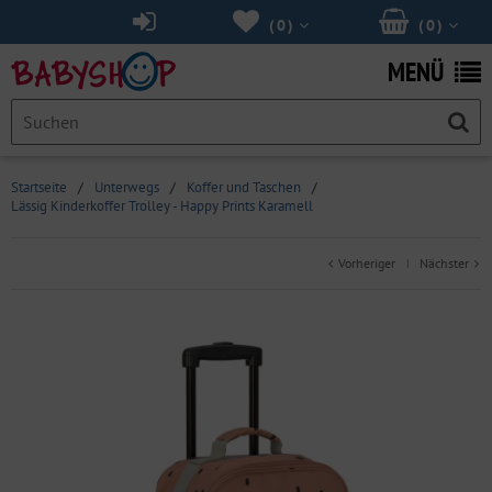
(
0
)
(
0
)
MENÜ
Startseite
/
Unterwegs
/
Koffer und Taschen
/
Lässig Kinderkoffer Trolley - Happy Prints Karamell
Vorheriger
Nächster
|