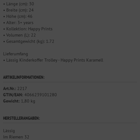
• Länge (cm): 30
• Breite (cm): 24
• Höhe (cm): 46
• Alter: 3+ years
• Kollektion: Happy Prints
• Volumen (L): 22
• Gesamtgewicht (kg): 1.72
Lieferumfang
• Lässig Kinderkoffer Trolley - Happy Prints Karamell
ARTIKELINFORMATIONEN:
Art.Nr.:
2217
GTIN/EAN:
4066239101280
Gewicht:
1,80 kg
HERSTELLERANGABEN:
Lässig
Im Riemen 32