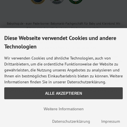
Babyshop.de - euer Paderborner Babymarkt-Fachgeschäft für Baby und Kleinkind. Wir
führen eine Auswahl der besten Kinderwagenmodelle,
Kindersitze, Babybettchen und vieles mehr von allen namhaften Herstellern. Besucht
Diese Webseite verwendet Cookies und andere
uns in der Paderborner Fußgängerzone oder bestellt online bei uns.
Wir sind für euch und euren Nachwuchs da.
Technologien
Lieferung mit ♥ aus Paderborn in die ganze Welt.
Alle Preise inkl. gesetzl. MwSt. zzgl.
Versandkosten
. Die durchgestrichenen Preise
Wir verwenden Cookies und ähnliche Technologien, auch von
entsprechen dem bisherigen Preis bei Babyshop Hunstig - Online Familienfachgeschäft
Drittanbietern, um die ordentliche Funktionsweise der Website zu
für Babyausstattung.
gewährleisten, die Nutzung unseres Angebotes zu analysieren und
* Gilt für Lieferungen innerhalb Deutschlands, Lieferzeiten für andere Länder entnehmen
Ihnen ein bestmögliches Einkaufserlebnis bieten zu können. Weitere
Sie bitte der Schaltfläche mit den Versandinformationen.
© 2026 Babyshop Hunstig - Online Familienfachgeschäft für Babyausstattung • Alle
Informationen finden Sie in unserer Datenschutzerklärung.
Rechte vorbehalten
modified eCommerce Shopsoftware © 2009-2026 • Design & Programmierung Rehm
ALLE AKZEPTIEREN
Webdesign
Weitere Informationen
Datenschutzerklärung
Impressum