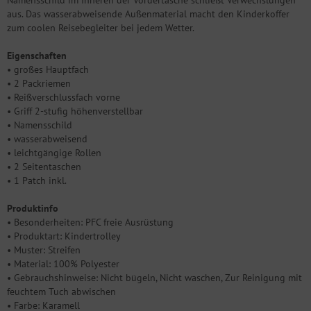
Namensschild im Inneren der Vordertasche schließt Verwechslungen
aus. Das wasserabweisende Außenmaterial macht den Kinderkoffer
zum coolen Reisebegleiter bei jedem Wetter.
Eigenschaften
• großes Hauptfach
• 2 Packriemen
• Reißverschlussfach vorne
• Griff 2-stufig höhenverstellbar
• Namensschild
• wasserabweisend
• leichtgängige Rollen
• 2 Seitentaschen
• 1 Patch inkl.
Produktinfo
• Besonderheiten: PFC freie Ausrüstung
• Produktart: Kindertrolley
• Muster: Streifen
• Material: 100% Polyester
• Gebrauchshinweise: Nicht bügeln, Nicht waschen, Zur Reinigung mit
feuchtem Tuch abwischen
• Farbe: Karamell