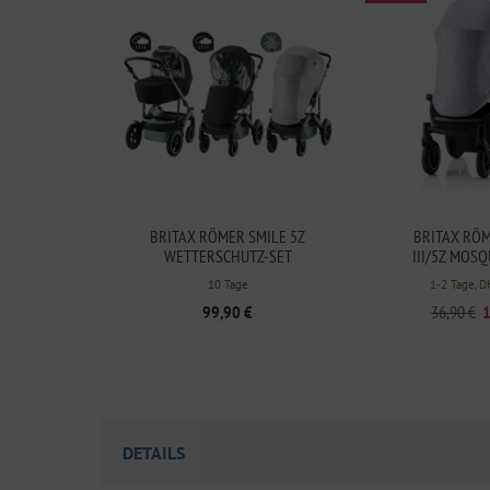
BRITAX RÖMER SMILE 5Z
BRITAX RÖM
WETTERSCHUTZ-SET
III/5Z MOS
10 Tage
1-2 Tage, D
99,90 €
36,90 €
1
DETAILS