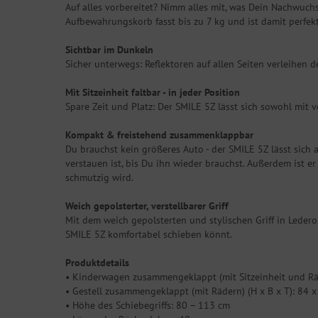
Auf alles vorbereitet? Nimm alles mit, was Dein Nachwuch
Aufbewahrungskorb fasst bis zu 7 kg und ist damit perfekt
Sichtbar im Dunkeln
Sicher unterwegs: Reflektoren auf allen Seiten verleihen 
Mit Sitzeinheit faltbar - in jeder Position
Spare Zeit und Platz: Der SMILE 5Z lässt sich sowohl mit 
Kompakt & freistehend zusammenklappbar
Du brauchst kein größeres Auto - der SMILE 5Z lässt sic
verstauen ist, bis Du ihn wieder brauchst. Außerdem ist e
schmutzig wird.
Weich gepolsterter, verstellbarer Griff
Mit dem weich gepolsterten und stylischen Griff in Ledero
SMILE 5Z komfortabel schieben könnt.
Produktdetails
• Kinderwagen zusammengeklappt (mit Sitzeinheit und Räd
• Gestell zusammengeklappt (mit Rädern) (H x B x T): 84 x
• Höhe des Schiebegriffs: 80 – 113 cm