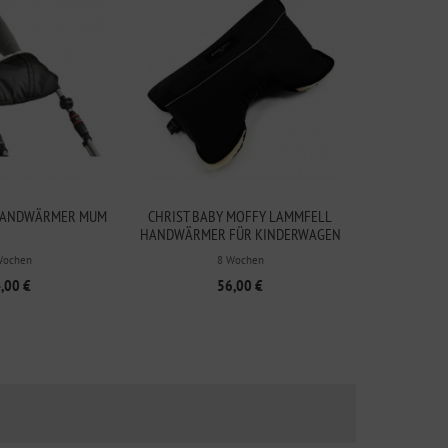
 HANDWÄRMER MUM
CHRIST BABY MOFFY LAMMFELL
HANDWÄRMER FÜR KINDERWAGEN
SCHWARZ
Wochen
8 Wochen
,00 €
56,00 €