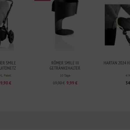
ER SMILE
RÖMER SMILE III
HARTAN 2024
QUITONETZ
GETRÄNKEHALTER
HL Paket
10 Tage
4 
9,90 €
19,90 €
9,99 €
54