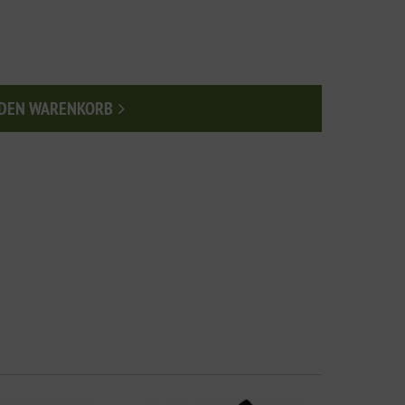
 DEN WARENKORB
n den Warenkorb