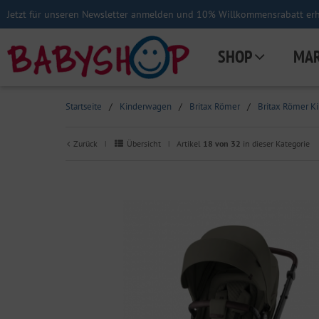
Jetzt für unseren Newsletter anmelden und 10% Willkommensrabatt erha
SHOP
MA
Startseite
/
Kinderwagen
/
Britax Römer
/
Britax Römer K
Zurück
Übersicht
Artikel
18 von 32
in dieser Kategorie
|
|