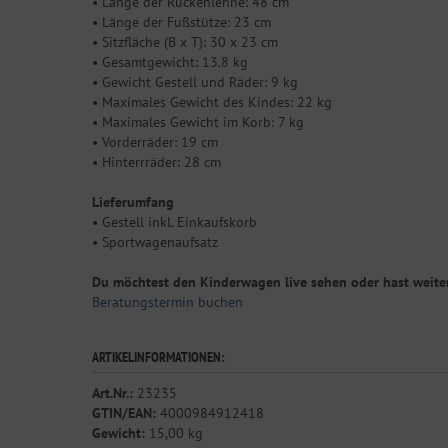
• Länge der Rückenlehne: 48 cm
• Länge der Fußstütze: 23 cm
• Sitzfläche (B x T): 30 x 23 cm
• Gesamtgewicht: 13.8 kg
• Gewicht Gestell und Räder: 9 kg
• Maximales Gewicht des Kindes: 22 kg
• Maximales Gewicht im Korb: 7 kg
• Vorderräder: 19 cm
• Hinterrräder: 28 cm
Lieferumfang
• Gestell inkl. Einkaufskorb
• Sportwagenaufsatz
Du möchtest den Kinderwagen live sehen oder hast weite
Beratungstermin buchen
ARTIKELINFORMATIONEN:
Art.Nr.:
23235
GTIN/EAN:
4000984912418
Gewicht:
15,00 kg