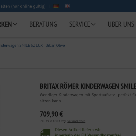
lten (nur online gültig)
|
RKEN
BERATUNG
SERVICE
ÜBER UNS
inderwagen SMILE 5Z LUX | Urban Olive
BRITAX RÖMER KINDERWAGEN SMILE 
Wendiger Kinderwagen mit Sportaufsatz - perfekt f
sitzen kann.
709,90 €
inkl. 19 % MwSt. zzgl.
Versandkosten
Diesen Artikel liefern wir
innerhalb der EU Versandkostenfrei