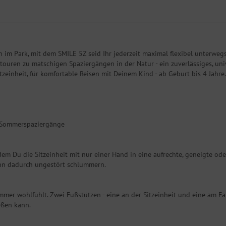
 im Park, mit dem SMILE 5Z seid Ihr jederzeit maximal flexibel unterwegs
ouren zu matschigen Spaziergängen in der Natur - ein zuverlässiges, univ
inheit, für komfortable Reisen mit Deinem Kind - ab Geburt bis 4 Jahre.
e Sommerspaziergänge
m Du die Sitzeinheit mit nur einer Hand in eine aufrechte, geneigte oder
kann dadurch ungestört schlummern.
mmer wohlfühlt. Zwei Fußstützen - eine an der Sitzeinheit und eine am Fa
eßen kann.