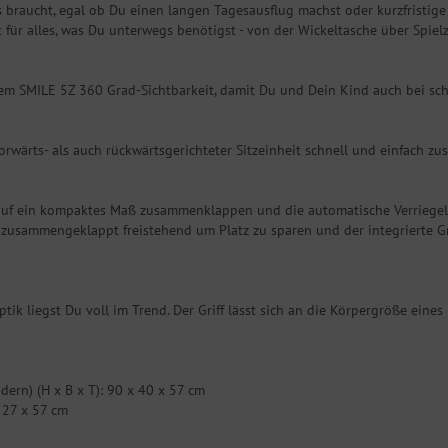
s braucht, egal ob Du einen langen Tagesausflug machst oder kurzfristige
 für alles, was Du unterwegs benötigst - von der Wickeltasche über Spie
dem SMILE 5Z 360 Grad-Sichtbarkeit, damit Du und Dein Kind auch bei sch
vorwärts- als auch rückwärtsgerichteter Sitzeinheit schnell und einfach 
h auf ein kompaktes Maß zusammenklappen und die automatische Verriegelu
r zusammengeklappt freistehend um Platz zu sparen und der integrierte Gr
ptik liegst Du voll im Trend. Der Griff lässt sich an die Körpergröße ei
ern) (H x B x T): 90 x 40 x 57 cm
 27 x 57 cm