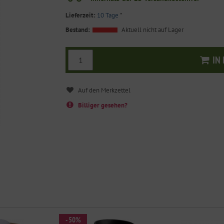
Lieferzeit:
10 Tage
*
Bestand:
Aktuell nicht auf Lager
IN
I
Billiger gesehen?
- 50%