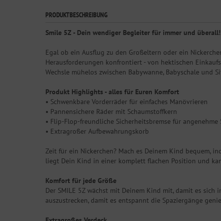
PRODUKTBESCHREIBUNG
Smile 5Z - Dein wendiger Begleiter für immer und überall!
Egal ob ein Ausflug zu den Großeltern oder ein Nickerchen
Herausforderungen konfrontiert - von hektischen Einkaufst
Wechsle mühelos zwischen Babywanne, Babyschale und Sitze
Produkt Highlights - alles für Euren Komfort
• Schwenkbare Vorderräder für einfaches Manövrieren
• Pannensichere Räder mit Schaumstoffkern
• Flip-Flop-freundliche Sicherheitsbremse für angenehm
• Extragroßer Aufbewahrungskorb
Zeit für ein Nickerchen? Mach es Deinem Kind bequem, inde
liegt Dein Kind in einer komplett flachen Position und 
Komfort für jede Größe
Der SMILE 5Z wächst mit Deinem Kind mit, damit es sich i
auszustrecken, damit es entspannt die Spaziergänge geni
Extragroßes Verdeck