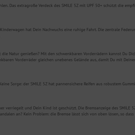
hlen. Das extragroße Verdeck des SMILE 5Z mit UPF 50+ schützt die emp
m Kinderwagen hat Dein Nachwuchs eine ruhige Fahrt. Die zentrale Federu
.
 die Natur genießen? Mit den schwenkbaren Vorderrädern kannst Du Dic
enkbaren Vorderräder gleichen unebenes Gelände aus, damit Du mit Deinem
fen. Keine Sorge: der SMILE 5Z hat pannensichere Reifen aus robustem Gum
er verriegelt und Dein Kind ist geschützt. Die Bremsanzeige des SMILE 5Z 
Sandalen an? Kein Problem: die Bremse lässt sich von oben lösen, so d