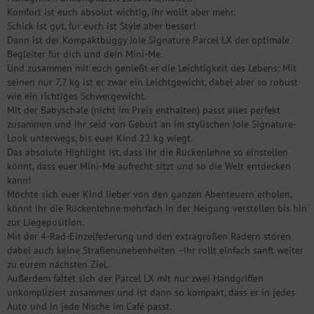
Komfort ist euch absolut wichtig, ihr wollt aber mehr.
Schick ist gut, für euch ist Style aber besser!
Dann ist der Kompaktbuggy Joie Signature Parcel LX der optimale
Begleiter für dich und dein Mini-Me.
Und zusammen mit euch genießt er die Leichtigkeit des Lebens: Mit
seinen nur 7,7 kg ist er zwar ein Leichtgewicht, dabei aber so robust
wie ein richtiges Schwergewicht.
Mit der Babyschale (nicht im Preis enthalten) passt alles perfekt
zusammen und ihr seid von Geburt an im stylischen Joie Signature-
Look unterwegs, bis euer Kind 22 kg wiegt.
Das absolute Highlight ist, dass ihr die Rückenlehne so einstellen
könnt, dass euer Mini-Me aufrecht sitzt und so die Welt entdecken
kann!
Möchte sich euer Kind lieber von den ganzen Abenteuern erholen,
könnt ihr die Rückenlehne mehrfach in der Neigung verstellen bis hin
zur Liegeposition.
Mit der 4-Rad-Einzelfederung und den extragroßen Rädern stören
dabei auch keine Straßenunebenheiten –ihr rollt einfach sanft weiter
zu eurem nächsten Ziel.
Außerdem faltet sich der Parcel LX mit nur zwei Handgriffen
unkompliziert zusammen und ist dann so kompakt, dass er in jedes
Auto und in jede Nische im Café passt.