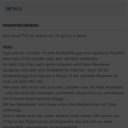
DETAILS
PRODUKTBESCHREIBUNG
Joie Parcel™LX ab Geburt bis 22 kg*(ca. 4 Jahre).
MODI
Egal, was ihr vorhabt –in dem Kompaktbuggy Joie Signature ParcelLX
kann euer Kind schlafen oder aber die Welt entdecken.
Ihr liebt City-Trips, geht gerne shoppen, wollt kein Abenteuer
auslassen und habt eine Schwäche für Fashion –dann ist der
Kompaktbuggy Joie Signature Parcel LX der optimale Begleiter für
dich und dein Mini-Me.
Hier kann dein Kind sich ausruhen, schlafen oder die Welt entdecken
–und das dank der besonders aufrechten Sitzposition so aufmerksam
wie in kaum einem anderen Buggy.
Mit der Babyschale* sind sogar schon die Allerkleinsten mit Style
unterwegs.
Und er macht euch das Leben wirklich nicht schwer: Mit seinen nur
7,7kg ist der Parcel LX ein Leichtgewicht, das sich mit nur zwei
Handgriffen unkompliziert zusammenfaltet.