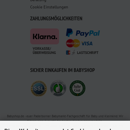
Cookie Einstellungen
ZAHLUNGSMÖGLICHKEITEN
SICHER EINKAUFEN IM BABYSHOP
Babyshop.de - euer Paderborner Babymarkt-Fachgeschäft für Baby und Kleinkind. Wir
führen eine Auswahl der besten Kinderwagenmodelle,
Kindersitze, Babybettchen und vieles mehr von allen namhaften Herstellern. Besucht