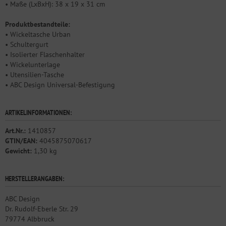
• Maße (LxBxH): 38 x 19 x 31 cm
Produktbestandteile:
• Wickeltasche Urban
• Schultergurt
• Isolierter Flaschenhalter
• Wickelunterlage
• Utensilien-Tasche
• ABC Design Universal-Befestigung
ARTIKELINFORMATIONEN:
Art.Nr.:
1410857
GTIN/EAN:
4045875070617
Gewicht:
1,30 kg
HERSTELLERANGABEN:
ABC Design
Dr. Rudolf-Eberle Str. 29
79774 Albbruck