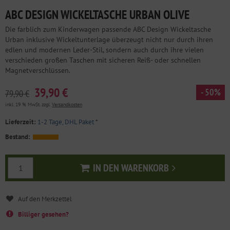
ABC DESIGN WICKELTASCHE URBAN OLIVE
Die farblich zum Kinderwagen passende ABC Design Wickeltasche
Urban inklusive Wickeltunterlage überzeugt nicht nur durch ihren
edlen und modernen Leder-Stil, sondern auch durch ihre vielen
verschieden großen Taschen mit sicheren Reiß- oder schnellen
Magnetverschlüssen.
39,90 €
- 50%
79,90 €
inkl. 19 % MwSt. zzgl.
Versandkosten
Lieferzeit:
1-2 Tage, DHL Paket
*
Bestand:
IN DEN WARENKORB
In den Warenkorb
Billiger gesehen?