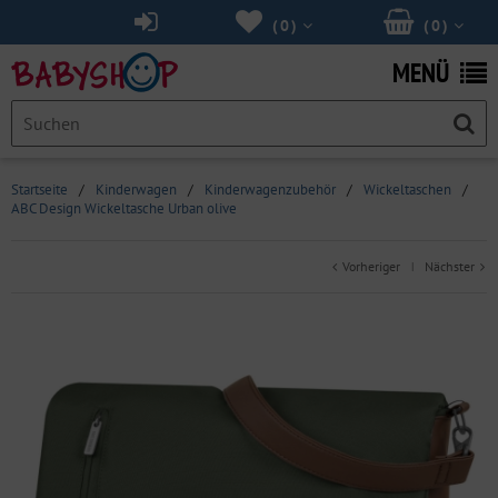
(
0
)
(
0
)
MENÜ
Startseite
/
Kinderwagen
/
Kinderwagenzubehör
/
Wickeltaschen
/
ABC Design Wickeltasche Urban olive
Vorheriger
Nächster
|