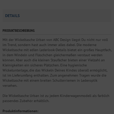
DETAILS
PRODUKTBESCHREIBUNG
Mit der Wickeltasche Urban von ABC Design liegst Du nicht nur voll
im Trend, sondern hast auch immer alles dabei. Die moderne
Wickeltasche mit edlen Lederlook-Details bietet ein großes Hauptfach,
in dem Windeln und Fläschchen gleichermaßen verstaut werden
können. Aber auch die kleinen Staufächer bieten einer Vielzahl an
Kleinigkeiten ein sicheres Plätzchen. Eine hygienische
Wickelunterlage, die das Wickeln Deines Kindes überall ermöglicht,
ist im Lieferumfang enthalten. Zum angenehmen Tragen wurde die
Wickeltasche mit einem breiten Schulterriemen in Lederoptik
versehen.
Die Wickeltasche Urban ist zu jedem Kinderwagenmodell als farblich
passendes Zubehör erhältlich.
Produktinformationen: