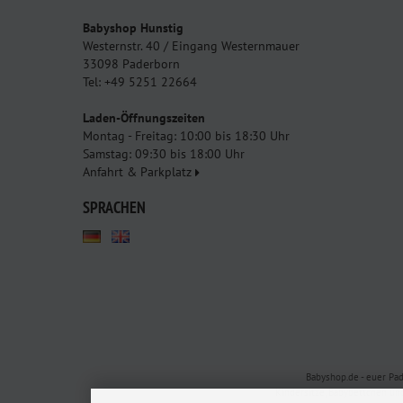
Babyshop Hunstig
Westernstr. 40 / Eingang Westernmauer
33098 Paderborn
Tel: +49 5251 22664
Laden-Öffnungszeiten
Montag - Freitag: 10:00 bis 18:30 Uhr
Samstag: 09:30 bis 18:00 Uhr
Anfahrt & Parkplatz
SPRACHEN
Babyshop.de - euer Pa
Kindersitze, Babybettchen un