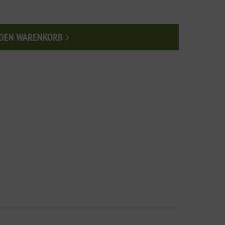
 DEN WARENKORB
n den Warenkorb