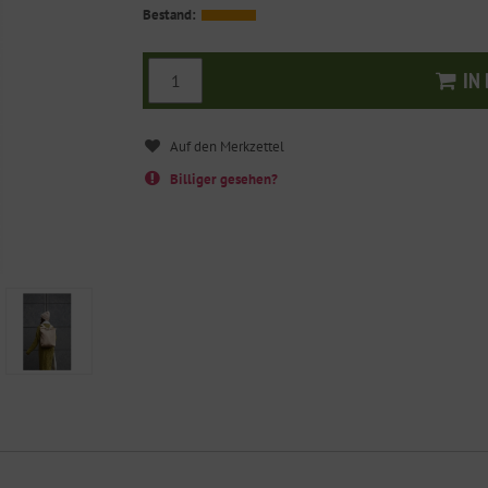
Bestand:
IN
I
Billiger gesehen?