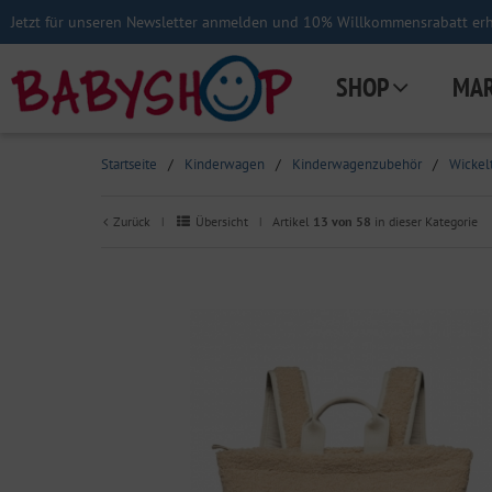
Jetzt für unseren Newsletter anmelden und 10% Willkommensrabatt erha
SHOP
MA
Startseite
/
Kinderwagen
/
Kinderwagenzubehör
/
Wickel
Zurück
Übersicht
Artikel
13 von 58
in dieser Kategorie
|
|