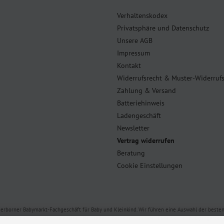
Verhaltenskodex
Privatsphäre und Datenschutz
Unsere AGB
Impressum
Kontakt
Widerrufsrecht & Muster-Widerruf
Zahlung & Versand
Batteriehinweis
Ladengeschäft
Newsletter
Vertrag widerrufen
Beratung
Cookie Einstellungen
derborner Babymarkt-Fachgeschäft für Baby und Kleinkind. Wir führen eine Auswahl der best
d vieles mehr von allen namhaften Herstellern. Besucht uns in der Paderborner Fußgängerzone 