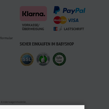
sformular
SICHER EINKAUFEN IM BABYSHOP
en Kinderwagenmodelle,
oder bestellt online bei uns.