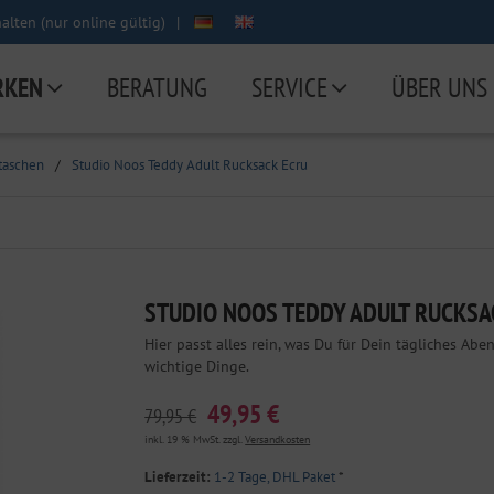
lten (nur online gültig)
|
RKEN
BERATUNG
SERVICE
ÜBER UNS
taschen
/
Studio Noos Teddy Adult Rucksack Ecru
STUDIO NOOS TEDDY ADULT RUCKSA
Hier passt alles rein, was Du für Dein tägliches Ab
wichtige Dinge.
49,95 €
79,95 €
inkl. 19 % MwSt. zzgl.
Versandkosten
Lieferzeit:
1-2 Tage, DHL Paket
*