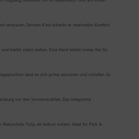
ns Flugzeug, verstaust ihn im Gepäckfach. Und am vollen
n und verstauen. Deinem Kind schenkt er maximalen Komfort
nd bleibt stabil stehen. Eine Hand bleibt immer frei für
iegeposition lässt es sich prima ausruhen und schlafen. So
rlässig vor den Sonnenstrahlen. Das integrierte
der Babyschale Tulip, ab Geburt nutzen. Ideal für Park &