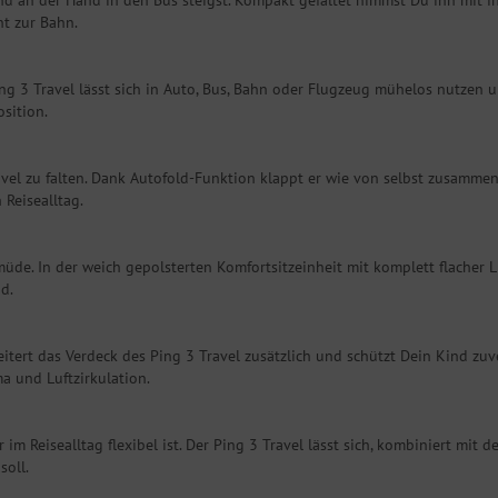
ind an der Hand in den Bus steigst. Kompakt gefaltet nimmst Du ihn mit i
t zur Bahn.
Ping 3 Travel lässt sich in Auto, Bus, Bahn oder Flugzeug mühelos nutze
osition.
el zu falten. Dank Autofold-Funktion klappt er wie von selbst zusammen u
 Reisealltag.
üde. In der weich gepolsterten Komfortsitzeinheit mit komplett flacher L
d.
tert das Verdeck des Ping 3 Travel zusätzlich und schützt Dein Kind zuve
a und Luftzirkulation.
 im Reisealltag flexibel ist. Der Ping 3 Travel lässt sich, kombiniert mit 
soll.