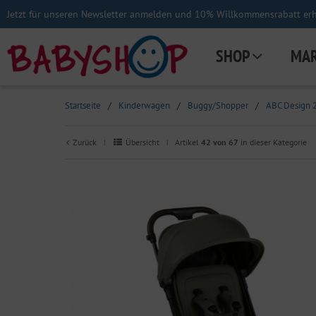
Jetzt für unseren Newsletter anmelden und 10% Willkommensrabatt erha
SHOP
MA
Startseite
/
Kinderwagen
/
Buggy/Shopper
/
ABC Design 
Zurück
Übersicht
Artikel
42 von 67
in dieser Kategorie
|
|