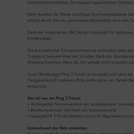
kinderleicht einstellen. Die bequem gepolsterten Schulter
Mehr Komfort für Mama und Papa: Die Feststellbremse befin
erhöht durch die neu gewonnene Beinfreiheit auch den Sch
Dank der integrierten ABC Design Universal Fix Halterung
Kinderwagen.
Die automatische Transportsicherung verhindert, dass de
Tragegurt bequem über der Schulter. Dank der Standalone
Wiederaufnehmen. Wenn Du ihn gerade nicht brauchst oder
Unser Reisebuggy Ping 3 Travel ist kompakt und kann a
Fluggesellschaft variieren. Bitte prüfe daher vor Deiner 
entspricht.
Das ist neu am Ping 3 Travel:
• Verlängertes Sonnenverdeck mit ausklappbarer Sonnen
• Belüftungsfenster mit Mesh am Sonnenverdeck
• HappyBelt® 5-Punkt Komfort-Gurt mit Magnetverschlus
Unbeschwert die Welt entdecken