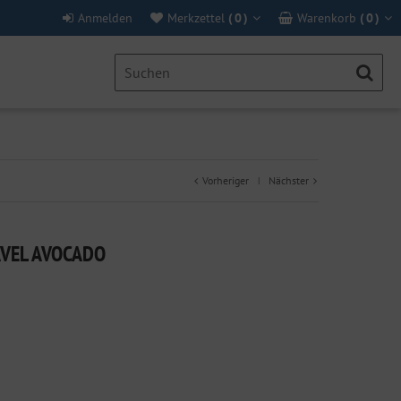
Anmelden
Merkzettel
(
0
)
Warenkorb
(
0
)
Vorheriger
Nächster
|
AVEL AVOCADO