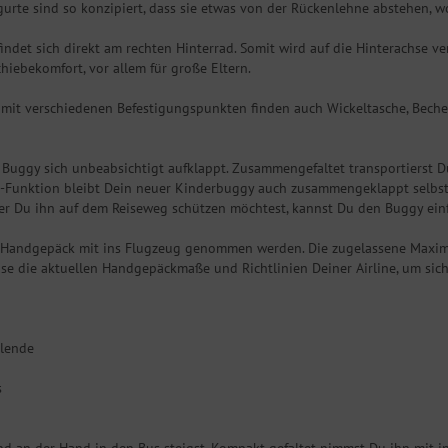
gurte sind so konzipiert, dass sie etwas von der Rückenlehne abstehen, w
det sich direkt am rechten Hinterrad. Somit wird auf die Hinterachse ver
iebekomfort, vor allem für große Eltern.
 mit verschiedenen Befestigungspunkten finden auch Wickeltasche, Becher
r Buggy sich unbeabsichtigt aufklappt. Zusammengefaltet transportierst 
-Funktion bleibt Dein neuer Kinderbuggy auch zusammengeklappt selbstst
 Du ihn auf dem Reiseweg schützen möchtest, kannst Du den Buggy einfa
ls Handgepäck mit ins Flugzeug genommen werden. Die zugelassene Maxi
Reise die aktuellen Handgepäckmaße und Richtlinien Deiner Airline, um si
blende
s