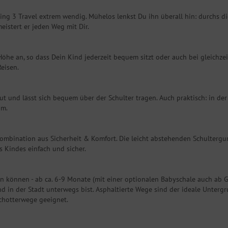
g 3 Travel extrem wendig. Mühelos lenkst Du ihn überall hin: durchs d
meistert er jeden Weg mit Dir.
Höhe an, so dass Dein Kind jederzeit bequem sitzt oder auch bei gleichze
Reisen.
aut und lässt sich bequem über der Schulter tragen. Auch praktisch: in der
um.
ombination aus Sicherheit & Komfort. Die leicht abstehenden Schultergur
 Kindes einfach und sicher.
zen können - ab ca. 6-9 Monate (mit einer optionalen Babyschale auch ab G
in der Stadt unterwegs bist. Asphaltierte Wege sind der ideale Untergr
Schotterwege geeignet.