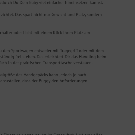
odurch Du Dein Baby viel einfacher hineinsetzen kannst.
zichtet. Das spart nicht nur Gewicht und Platz, sondern
halter oder Licht mit einem Klick ihren Platz am
Du den Sportwagen entweder mit Tragegriff oder mit dem
ändig frei stehen. Das erleichtert Dir das Handling beim
ch in der praktischen Transporttasche verstauen.
malgröße des Handgepäcks kann jedoch je nach
cherzustellen, dass der Buggy den Anforderungen