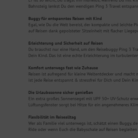
Er ist so leicht, Du trägst ihn mühelos, während Du mit K
Bahnsteig lenkst Du den wendigen Ping 3 Travel entspann
Buggy für entspanntes Reisen mit Kind
Egal, wie Du die Welt bereist, der kompakte und leichte 
auf Reisen dank gepolsteter Sitzeinheit mit flacher Liegep
Erleichterung und Sicherheit auf Reisen
Du brauchst nur eine Hand, um den Reisebuggy Ping 3 Trav
Dein Kind. Das ist eine echte Erleichterung im turbulenten
Komfort unterwegs fast wie Zuhause
Reisen ist aufregend für kleine Weltentdecker und macht m
ist jede Reise entspannt & stressfrei für Dich und Dein Kin
Die Urlaubssonne sicher genießen
Ein extra großes Sonnensegel mit UPF 50+ UV-Schutz erwei
Lüftungsfenster sorgt bei Hitze für ein angenehmeres Klim
Flexibilität im Reisealltag
Wer als Familie viel unterwegs ist, schätzt einen Buggy, der
Ride oder wenn Euch die Babyschale auf Reisen begleiten 