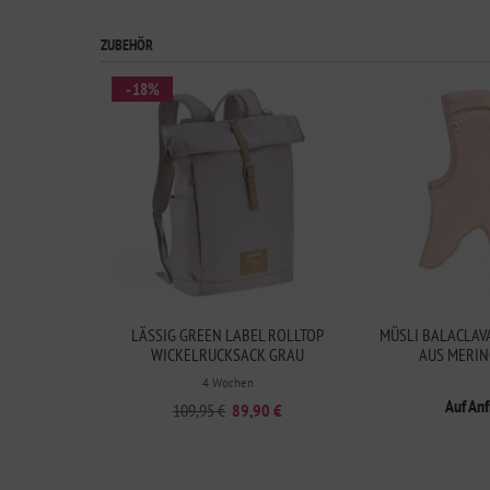
ZUBEHÖR
- 18%
LÄSSIG GREEN LABEL ROLLTOP
MÜSLI BALACLAV
WICKELRUCKSACK GRAU
AUS MERI
4 Wochen
Auf An
109,95 €
89,90 €