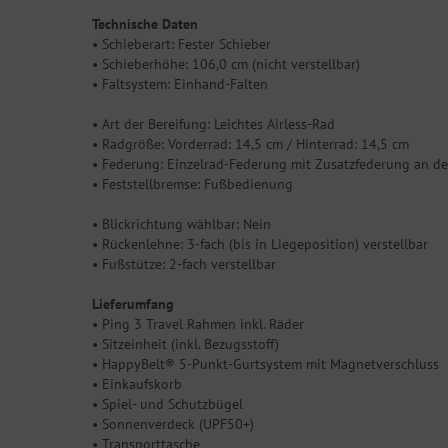
Technische Daten
• Schieberart: Fester Schieber
• Schieberhöhe: 106,0 cm (nicht verstellbar)
• Faltsystem: Einhand-Falten
• Art der Bereifung: Leichtes Airless-Rad
• Radgröße: Vorderrad: 14,5 cm / Hinterrad: 14,5 cm
• Federung: Einzelrad-Federung mit Zusatzfederung an de
• Feststellbremse: Fußbedienung
• Blickrichtung wählbar: Nein
• Rückenlehne: 3-fach (bis in Liegeposition) verstellbar
• Fußstütze: 2-fach verstellbar
Lieferumfang
• Ping 3 Travel Rahmen inkl. Räder
• Sitzeinheit (inkl. Bezugsstoff)
• HappyBelt® 5-Punkt-Gurtsystem mit Magnetverschluss
• Einkaufskorb
• Spiel- und Schutzbügel
• Sonnenverdeck (UPF50+)
• Transporttasche