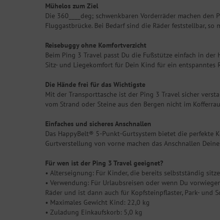
Mühelos zum Ziel
Die 360____deg; schwenkbaren Vorderräder machen den Pin
Fluggastbrücke. Bei Bedarf sind die Räder feststellbar, so 
Reisebuggy ohne Komfortverzicht
Beim Ping 3 Travel passt Du die Fußstütze einfach in der 
Sitz- und Liegekomfort für Dein Kind für ein entspanntes 
Die Hände frei für das Wichtigste
Mit der Transporttasche ist der Ping 3 Travel sicher verst
vom Strand oder Steine aus den Bergen nicht im Kofferra
Einfaches und sicheres Anschnallen
Das HappyBelt® 5-Punkt-Gurtsystem bietet die perfekte K
Gurtverstellung von vorne machen das Anschnallen Deines
Für wen ist der Ping 3 Travel geeignet?
• Alterseignung: Für Kinder, die bereits selbstständig sit
• Verwendung: Für Urlaubsreisen oder wenn Du vorwiegend 
Räder und ist dann auch für Kopfsteinpflaster, Park- und 
• Maximales Gewicht Kind: 22,0 kg
• Zuladung Einkaufskorb: 5,0 kg