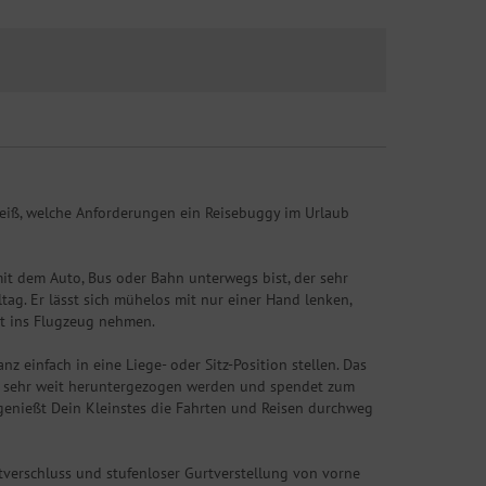
 weiß, welche Anforderungen ein Reisebuggy im Urlaub
mit dem Auto, Bus oder Bahn unterwegs bist, der sehr
ag. Er lässt sich mühelos mit nur einer Hand lenken,
t ins Flugzeug nehmen.
z einfach in eine Liege- oder Sitz-Position stellen. Das
 es sehr weit heruntergezogen werden und spendet zum
genießt Dein Kleinstes die Fahrten und Reisen durchweg
tverschluss und stufenloser Gurtverstellung von vorne