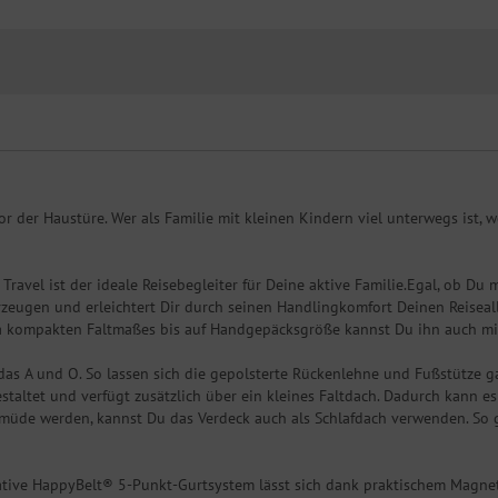
or der Haustüre. Wer als Familie mit kleinen Kindern viel unterwegs ist,
ravel ist der ideale Reisebegleiter für Deine aktive Familie.Egal, ob Du 
eugen und erleichtert Dir durch seinen Handlingkomfort Deinen Reiseallt
a kompakten Faltmaßes bis auf Handgepäcksgröße kannst Du ihn auch mi
das A und O. So lassen sich die gepolsterte Rückenlehne und Fußstütze gan
staltet und verfügt zusätzlich über ein kleines Faltdach. Dadurch kann
l müde werden, kannst Du das Verdeck auch als Schlafdach verwenden. So 
vative HappyBelt® 5-Punkt-Gurtsystem lässt sich dank praktischem Magne