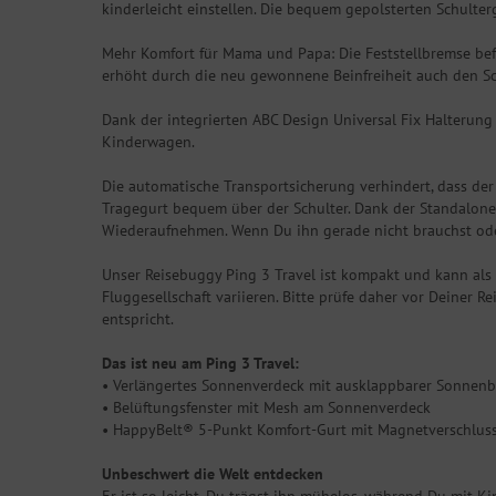
kinderleicht einstellen. Die bequem gepolsterten Schulter
Mehr Komfort für Mama und Papa: Die Feststellbremse befin
erhöht durch die neu gewonnene Beinfreiheit auch den Sch
Dank der integrierten ABC Design Universal Fix Halterung
Kinderwagen.
Die automatische Transportsicherung verhindert, dass de
Tragegurt bequem über der Schulter. Dank der Standalone
Wiederaufnehmen. Wenn Du ihn gerade nicht brauchst oder
Unser Reisebuggy Ping 3 Travel ist kompakt und kann a
Fluggesellschaft variieren. Bitte prüfe daher vor Deiner 
entspricht.
Das ist neu am Ping 3 Travel:
• Verlängertes Sonnenverdeck mit ausklappbarer Sonnen
• Belüftungsfenster mit Mesh am Sonnenverdeck
• HappyBelt® 5-Punkt Komfort-Gurt mit Magnetverschlus
Unbeschwert die Welt entdecken