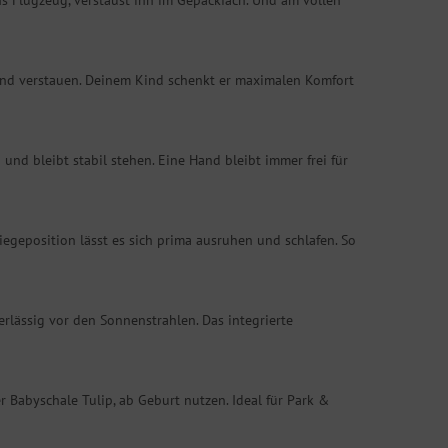
ns Flugzeug, verstaust ihn im Gepäckfach. Und am vollen
n und verstauen. Deinem Kind schenkt er maximalen Komfort
nd bleibt stabil stehen. Eine Hand bleibt immer frei für
iegeposition lässt es sich prima ausruhen und schlafen. So
rlässig vor den Sonnenstrahlen. Das integrierte
der Babyschale Tulip, ab Geburt nutzen. Ideal für Park &