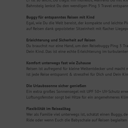
Er ist so leicht, Du trägst ihn mühelos, während Du mit K
Bahnsteig lenkst Du den wendigen Ping 3 Travel entspann
Buggy für entspanntes Reisen mit Kind
Egal, wie Du die Welt bereist, der kompakte und leichte 
auf Reisen dank gepolsteter Sitzeinheit mit flacher Liegep
Erleichterung und Sicherheit auf Reisen
Du brauchst nur eine Hand, um den Reisebuggy Ping 3 Trav
Dein Kind. Das ist eine echte Erleichterung im turbulenten
Komfort unterwegs fast wie Zuhause
Reisen ist aufregend für kleine Weltentdecker und macht m
ist jede Reise entspannt & stressfrei für Dich und Dein Kin
Die Urlaubssonne sicher genießen
Ein extra großes Sonnensegel mit UPF 50+ UV-Schutz erwei
Lüftungsfenster sorgt bei Hitze für ein angenehmeres Klim
Flexibilität im Reisealltag
Wer als Familie viel unterwegs ist, schätzt einen Buggy, der
Ride oder wenn Euch die Babyschale auf Reisen begleiten 