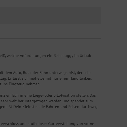
 weiß, welche Anforderungen ein Reisebuggy im Urlaub
mit dem Auto, Bus oder Bahn unterwegs bist, der sehr
ag. Er lässt sich mühelos mit nur einer Hand lenken,
t ins Flugzeug nehmen.
z einfach in eine Liege- oder Sitz-Position stellen. Das
 es sehr weit heruntergezogen werden und spendet zum
genießt Dein Kleinstes die Fahrten und Reisen durchweg
tverschluss und stufenloser Gurtverstellung von vorne