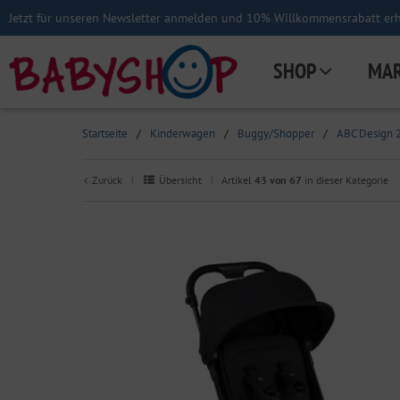
Jetzt für unseren Newsletter anmelden und 10% Willkommensrabatt erha
SHOP
MA
Startseite
/
Kinderwagen
/
Buggy/Shopper
/
ABC Design 2
Zurück
Übersicht
Artikel
43 von 67
in dieser Kategorie
|
|