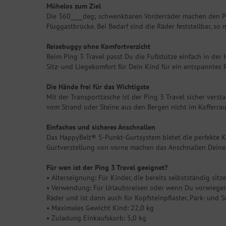
Mühelos zum Ziel
Die 360____deg; schwenkbaren Vorderräder machen den Pin
Fluggastbrücke. Bei Bedarf sind die Räder feststellbar, so 
Reisebuggy ohne Komfortverzicht
Beim Ping 3 Travel passt Du die Fußstütze einfach in der 
Sitz- und Liegekomfort für Dein Kind für ein entspanntes 
Die Hände frei für das Wichtigste
Mit der Transporttasche ist der Ping 3 Travel sicher verst
vom Strand oder Steine aus den Bergen nicht im Kofferra
Einfaches und sicheres Anschnallen
Das HappyBelt® 5-Punkt-Gurtsystem bietet die perfekte K
Gurtverstellung von vorne machen das Anschnallen Deines
Für wen ist der Ping 3 Travel geeignet?
• Alterseignung: Für Kinder, die bereits selbstständig sit
• Verwendung: Für Urlaubsreisen oder wenn Du vorwiegend 
Räder und ist dann auch für Kopfsteinpflaster, Park- und 
• Maximales Gewicht Kind: 22,0 kg
• Zuladung Einkaufskorb: 5,0 kg