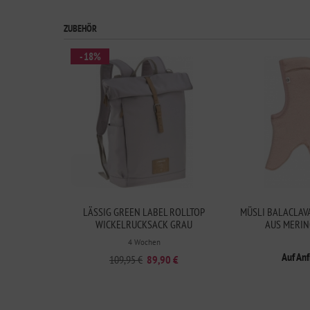
ZUBEHÖR
- 18%
LÄSSIG GREEN LABEL ROLLTOP
MÜSLI BALACLAV
WICKELRUCKSACK GRAU
AUS MERI
4 Wochen
Auf An
109,95 €
89,90 €