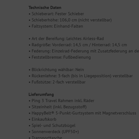
Technische Daten
• Schieberart: Fester Schieber
• Schieberhöhe: 106,0 cm (nicht verstellbar)
• Faltsystem: Einhand-Falten
• Art der Bereifung: Leichtes Airless-Rad
• Radgröße: Vorderrad: 14,5 cm / Hinterrad: 14,5 cm
• Federung: Einzelrad-Federung mit Zusatzfederung an de
• Feststellbremse: Fußbedienung
• Blickrichtung wählbar: Nein
• Rückenlehne: 3-fach (bis in Liegeposition) verstellbar
• Fußstütze: 2-fach verstellbar
Lieferumfang
• Ping 3 Travel Rahmen inkl. Räder
• Sitzeinheit (inkl. Bezugsstoff)
• HappyBelt® 5-Punkt-Gurtsystem mit Magnetverschluss
• Einkaufskorb
• Spiel- und Schutzbügel
• Sonnenverdeck (UPF50+)
• Transporttasche