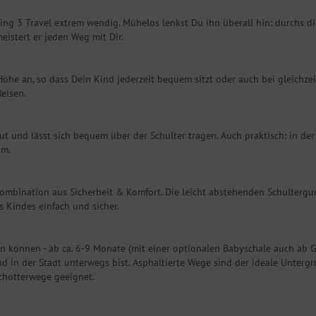
g 3 Travel extrem wendig. Mühelos lenkst Du ihn überall hin: durchs d
meistert er jeden Weg mit Dir.
Höhe an, so dass Dein Kind jederzeit bequem sitzt oder auch bei gleichze
Reisen.
aut und lässt sich bequem über der Schulter tragen. Auch praktisch: in der
um.
ombination aus Sicherheit & Komfort. Die leicht abstehenden Schultergur
 Kindes einfach und sicher.
zen können - ab ca. 6-9 Monate (mit einer optionalen Babyschale auch ab G
in der Stadt unterwegs bist. Asphaltierte Wege sind der ideale Untergr
Schotterwege geeignet.