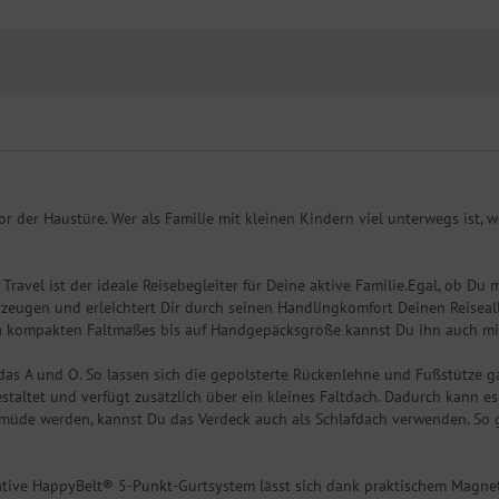
or der Haustüre. Wer als Familie mit kleinen Kindern viel unterwegs ist,
ravel ist der ideale Reisebegleiter für Deine aktive Familie.Egal, ob Du 
eugen und erleichtert Dir durch seinen Handlingkomfort Deinen Reiseallt
a kompakten Faltmaßes bis auf Handgepäcksgröße kannst Du ihn auch mi
das A und O. So lassen sich die gepolsterte Rückenlehne und Fußstütze gan
staltet und verfügt zusätzlich über ein kleines Faltdach. Dadurch kann
l müde werden, kannst Du das Verdeck auch als Schlafdach verwenden. So 
vative HappyBelt® 5-Punkt-Gurtsystem lässt sich dank praktischem Magne