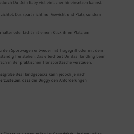
odurch Du Dein Baby viel einfacher hineinsetzen kannst.
zichtet. Das spart nicht nur Gewicht und Platz, sondern
halter oder Licht mit einem Klick ihren Platz am
Du den Sportwagen entweder mit Tragegriff oder mit dem
ändig frei stehen. Das erleichtert Dir das Handling beim
ch in der praktischen Transporttasche verstauen.
malgröße des Handgepäcks kann jedoch je nach
cherzustellen, dass der Buggy den Anforderungen