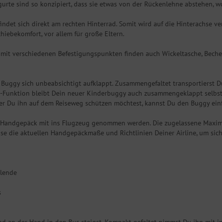
gurte sind so konzipiert, dass sie etwas von der Rückenlehne abstehen, w
det sich direkt am rechten Hinterrad. Somit wird auf die Hinterachse ver
iebekomfort, vor allem für große Eltern.
 mit verschiedenen Befestigungspunkten finden auch Wickeltasche, Becher
r Buggy sich unbeabsichtigt aufklappt. Zusammengefaltet transportierst 
-Funktion bleibt Dein neuer Kinderbuggy auch zusammengeklappt selbstst
 Du ihn auf dem Reiseweg schützen möchtest, kannst Du den Buggy einfa
ls Handgepäck mit ins Flugzeug genommen werden. Die zugelassene Maxi
Reise die aktuellen Handgepäckmaße und Richtlinien Deiner Airline, um si
blende
s