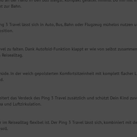
ind an der Hand in den Bus steigst. Kompakt gefaltet nimmst Du ihn mit i
t zur Bahn.
Ping 3 Travel lässt sich in Auto, Bus, Bahn oder Flugzeug mühelos nutze
osition.
el zu falten. Dank Autofold-Funktion klappt er wie von selbst zusammen u
 Reisealltag.
üde. In der weich gepolsterten Komfortsitzeinheit mit komplett flacher L
d.
tert das Verdeck des Ping 3 Travel zusätzlich und schützt Dein Kind zuve
a und Luftzirkulation.
 im Reisealltag flexibel ist. Der Ping 3 Travel lässt sich, kombiniert mit 
soll.