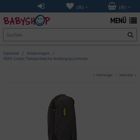
(
0
)
(
0
)
MENÜ
Startseite
/
Kinderwagen
/
VEER Cruiser Transporttasche dunklegrau/schwarz
Vorheriger
Nächster
|