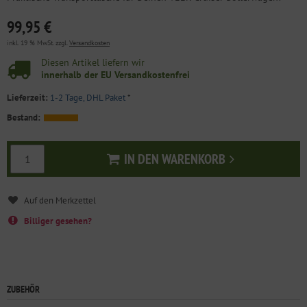
99,95 €
inkl. 19 % MwSt. zzgl.
Versandkosten
Diesen Artikel liefern wir
innerhalb der EU Versandkostenfrei
Lieferzeit:
1-2 Tage, DHL Paket
*
Bestand:
IN DEN WARENKORB
In den Warenkorb
Billiger gesehen?
ZUBEHÖR