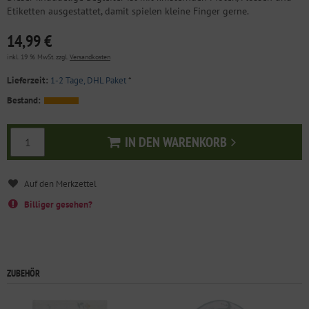
Etiketten ausgestattet, damit spielen kleine Finger gerne.
14,99 €
inkl. 19 % MwSt. zzgl.
Versandkosten
Lieferzeit:
1-2 Tage, DHL Paket
*
Bestand:
IN DEN WARENKORB
In den Warenkorb
Billiger gesehen?
ZUBEHÖR