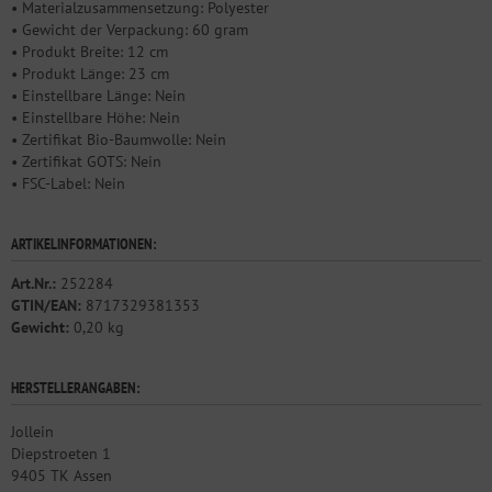
• Materialzusammensetzung: Polyester
• Gewicht der Verpackung: 60 gram
• Produkt Breite: 12 cm
• Produkt Länge: 23 cm
• Einstellbare Länge: Nein
• Einstellbare Höhe: Nein
• Zertifikat Bio-Baumwolle: Nein
• Zertifikat GOTS: Nein
• FSC-Label: Nein
ARTIKELINFORMATIONEN:
Art.Nr.:
252284
GTIN/EAN:
8717329381353
Gewicht:
0,20 kg
HERSTELLERANGABEN:
Jollein
Diepstroeten 1
9405 TK Assen