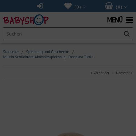
(
0
)
(
0
)
MENÜ
Startseite
/
Spielzeug und Geschenke
/
Jollein Schildkröte Aktivitätsspielzeug - Deepsea Turtle
Vorheriger
Nächster
|