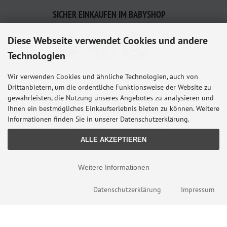
SICHER EINKAUFEN IM BABYSHOP
Diese Webseite verwendet Cookies und andere
Technologien
Wir verwenden Cookies und ähnliche Technologien, auch von
Drittanbietern, um die ordentliche Funktionsweise der Website zu
Babyshop.de - euer Paderborner Babymarkt-Fachgeschäft für Baby und Kleinkind. Wir
gewährleisten, die Nutzung unseres Angebotes zu analysieren und
führen eine Auswahl der besten Kinderwagenmodelle,
Ihnen ein bestmögliches Einkaufserlebnis bieten zu können. Weitere
Kindersitze, Babybettchen und vieles mehr von allen namhaften Herstellern. Besucht
Informationen finden Sie in unserer Datenschutzerklärung.
uns in der Paderborner Fußgängerzone oder bestellt online bei uns.
Wir sind für euch und euren Nachwuchs da.
Lieferung mit ♥ aus Paderborn in die ganze Welt.
ALLE AKZEPTIEREN
Alle Preise inkl. gesetzl. MwSt. zzgl.
Versandkosten
. Die durchgestrichenen Preise
entsprechen dem bisherigen Preis bei Babyshop Hunstig - Online Familienfachgeschäft
Weitere Informationen
für Babyausstattung.
* Gilt für Lieferungen innerhalb Deutschlands, Lieferzeiten für andere Länder entnehmen
Datenschutzerklärung
Impressum
Sie bitte der Schaltfläche mit den Versandinformationen.
© 2026 Babyshop Hunstig - Online Familienfachgeschäft für Babyausstattung • Alle
Rechte vorbehalten
modified eCommerce Shopsoftware © 2009-2026 • Design & Programmierung Rehm
Webdesign