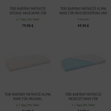
TOBI BABYBAY MATRATZE
TOBI BABYBAY MATRATZE KLIMA
INTENSE ANGELWAVE FÜR
WAVE FÜR MAXI/BOXSPRING UND
MAXI/BOXSPRING UND COMFORT
COMFORT PLUS
1-2 Tage, DHL Paket
4 Wochen
PLUS
79,90 €
49,90 €
TOBI BABYBAY MATRATZE KLIMA
TOBI BABYBAY MATRATZE
WAVE FÜR ORIGINAL
MEDICOTT WAVE FÜR
MAXI/BOXSPRING UND COMFORT
1-2 Tage, DHL Paket
1-2 Tage, DHL Paket
PLUS