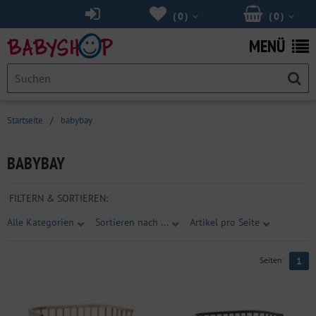
(
0
)
(
0
)
MENÜ
Startseite
/
babybay
BABYBAY
FILTERN & SORTIEREN:
Alle Kategorien
Sortieren nach ...
Artikel pro Seite
Seiten:
1