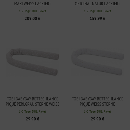
MAXI WEISS LACKIERT
ORIGINAL NATUR LACKIERT
1-2 Tage, DHL Paket
1-2 Tage, DHL Paket
209,00 €
159,99 €
TOBI BABYBAY BETTSCHLANGE
TOBI BABYBAY BETTSCHLANGE
PIQUÉ PERLGRAU STERNE WEISS P
PIQUÉ WEISS STERNE S
ASSEND FÜR ALLE MODELLE
AND/BEERE PASSEND FÜR ALLE M
1-2 Tage, DHL Paket
1-2 Tage, DHL Paket
ODELLE
29,90 €
29,90 €