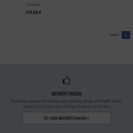
SCHIEFERGRAU MIT MATRATZE
4 Wochen
KLIMA
249,00 €
Seiten:
1
BEWERTUNGEN
Bewertet unsere Produkte und unseren Shop und helft damit
anderen Kunden das richtige Produkt zu finden.
ZU DEN BEWERTUNGEN