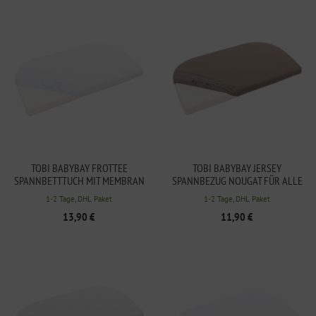
TOBI BABYBAY FROTTEE
TOBI BABYBAY JERSEY
SPANNBETTTUCH MIT MEMBRAN
SPANNBEZUG NOUGAT FÜR ALLE
PASSEND FÜR MODELL
MODELLE AUSSER ORIGINAL
1-2 Tage, DHL Paket
1-2 Tage, DHL Paket
MAXI/MIDI/MINI/BOXSPRING/COMFORT/COMFORT
13,90 €
11,90 €
PLUS