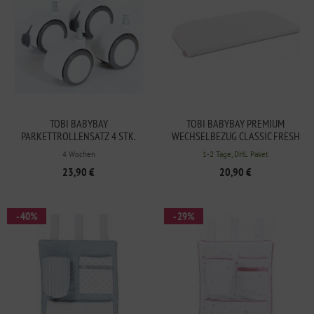
TOBI BABYBAY
TOBI BABYBAY PREMIUM
PARKETTROLLENSATZ 4 STK.
WECHSELBEZUG CLASSIC FRESH
WEISS
FÜR MODELL
4 Wochen
1-2 Tage, DHL Paket
COMFORT/BOXSPRING COMFORT
23,90 €
20,90 €
- 40%
- 29%