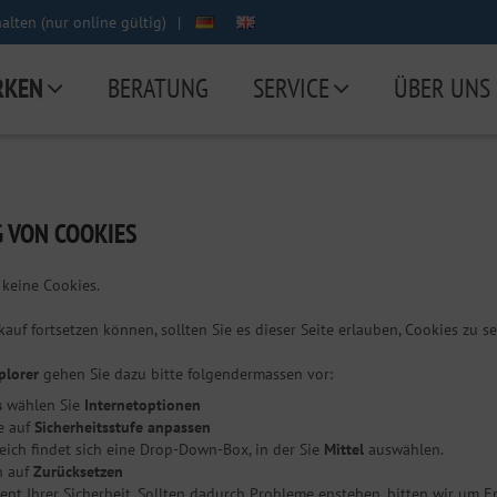
lten (nur online gültig)
|
RKEN
BERATUNG
SERVICE
ÜBER UNS
 VON COOKIES
 keine Cookies.
kauf fortsetzen können, sollten Sie es dieser Seite erlauben, Cookies zu se
plorer
gehen Sie dazu bitte folgendermassen vor:
s
wählen Sie
Internetoptionen
ie auf
Sicherheitsstufe anpassen
eich findet sich eine Drop-Down-Box, in der Sie
Mittel
auswählen.
n auf
Zurücksetzen
t Ihrer Sicherheit. Sollten dadurch Probleme enstehen, bitten wir um En