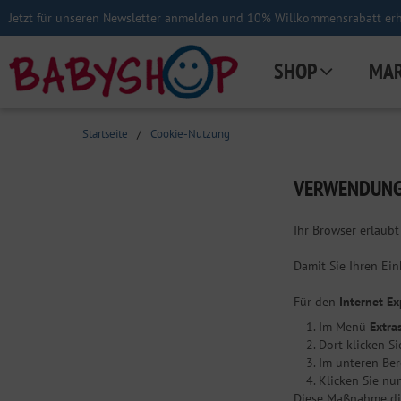
Jetzt für unseren Newsletter anmelden und 10% Willkommensrabatt erha
SHOP
MA
Startseite
/
Cookie-Nutzung
VERWENDUNG
Ihr Browser erlaubt
Damit Sie Ihren Ein
Für den
Internet Ex
Im Menü
Extra
Dort klicken S
Im unteren Ber
Klicken Sie nu
Diese Maßnahme dien