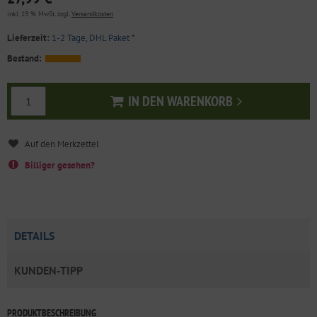
inkl. 19 % MwSt. zzgl.
Versandkosten
Lieferzeit:
1-2 Tage, DHL Paket
*
Bestand:
IN DEN WARENKORB
In den Warenkorb
Billiger gesehen?
DETAILS
KUNDEN-TIPP
PRODUKTBESCHREIBUNG