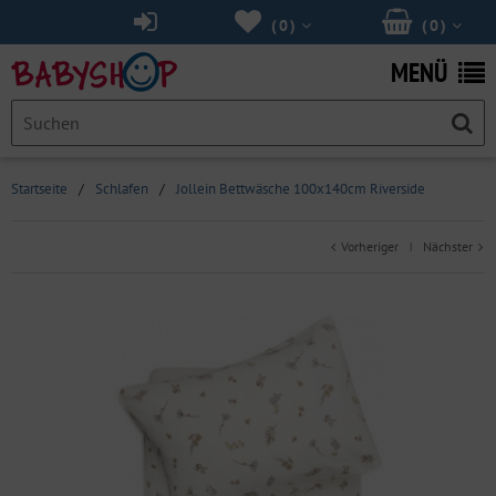
(
0
)
(
0
)
MENÜ
Startseite
/
Schlafen
/
Jollein Bettwäsche 100x140cm Riverside
Vorheriger
Nächster
|