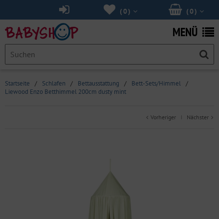
(
0
)
(
0
)
MENÜ
Startseite
/
Schlafen
/
Bettausstattung
/
Bett-Sets/Himmel
/
Liewood Enzo Betthimmel 200cm dusty mint
Vorheriger
Nächster
|