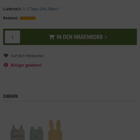
Lieferzeit:
1-2 Tage, DHL Paket
*
Bestand:
IN DEN WARENKORB
In den Warenkorb
Billiger gesehen?
ZUBEHÖR