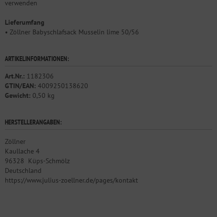
verwenden
Lieferumfang
• Zöllner Babyschlafsack Musselin lime 50/56
ARTIKELINFORMATIONEN:
Art.Nr.:
1182306
GTIN/EAN:
4009250138620
Gewicht:
0,50 kg
HERSTELLERANGABEN:
Zöllner
Kaullache 4
96328
Küps-Schmölz
Deutschland
https://www.julius-zoellner.de/pages/kontakt