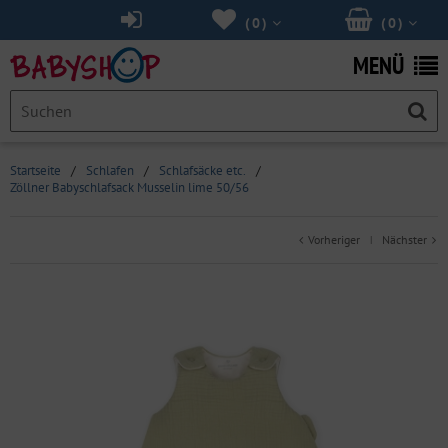
(
0
)
(
0
)
MENÜ
Startseite
/
Schlafen
/
Schlafsäcke etc.
/
Zöllner Babyschlafsack Musselin lime 50/56
Vorheriger
Nächster
|