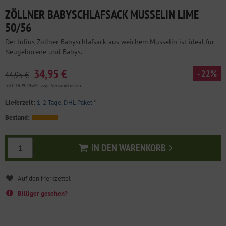
ZÖLLNER BABYSCHLAFSACK MUSSELIN LIME
50/56
Der Julius Zöllner Babyschlafsack aus weichem Musselin ist ideal für
Neugeborene und Babys.
34,95 €
- 22%
44,95 €
inkl. 19 % MwSt. zzgl.
Versandkosten
Lieferzeit:
1-2 Tage, DHL Paket
*
Bestand:
IN DEN WARENKORB
In den Warenkorb
Billiger gesehen?