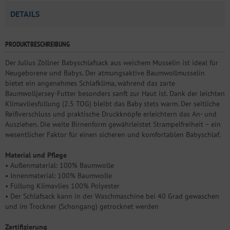
DETAILS
PRODUKTBESCHREIBUNG
Der Julius Zöllner Babyschlafsack aus weichem Musselin ist ideal für
Neugeborene und Babys. Der atmungsaktive Baumwollmusselin
bietet ein angenehmes Schlafklima, während das zarte
Baumwolljersey-Futter besonders sanft zur Haut ist. Dank der leichten
Klimavliesfüllung (2.5 TOG) bleibt das Baby stets warm. Der seitliche
Reißverschluss und praktische Druckknöpfe erleichtern das An- und
Ausziehen. Die weite Birnenform gewährleistet Strampelfreiheit – ein
wesentlicher Faktor für einen sicheren und komfortablen Babyschlaf.
Material und Pflege
• Außenmaterial: 100% Baumwolle
• Innenmaterial: 100% Baumwolle
• Füllung Klimavlies 100% Polyester
• Der Schlafsack kann in der Waschmaschine bei 40 Grad gewaschen
und im Trockner (Schongang) getrocknet werden
Zertifizierung