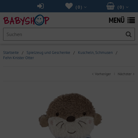
(
0
)
(
0
)
MENÜ
Startseite
/
Spielzeug und Geschenke
/
Kuscheln, Schmusen
/
Fehn Knister Otter
Vorheriger
Nächster
|