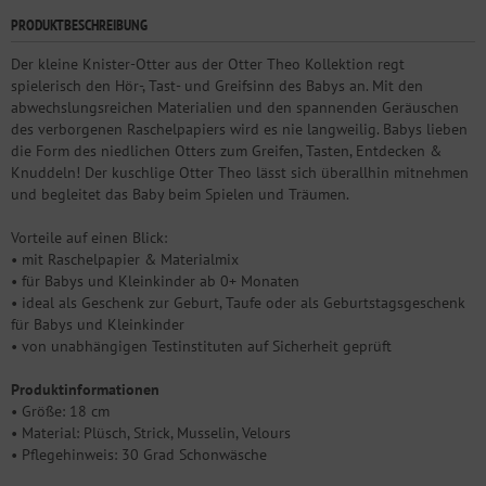
PRODUKTBESCHREIBUNG
Der kleine Knister-Otter aus der Otter Theo Kollektion regt
spielerisch den Hör-, Tast- und Greifsinn des Babys an. Mit den
abwechslungsreichen Materialien und den spannenden Geräuschen
des verborgenen Raschelpapiers wird es nie langweilig. Babys lieben
die Form des niedlichen Otters zum Greifen, Tasten, Entdecken &
Knuddeln! Der kuschlige Otter Theo lässt sich überallhin mitnehmen
und begleitet das Baby beim Spielen und Träumen.
Vorteile auf einen Blick:
• mit Raschelpapier & Materialmix
• für Babys und Kleinkinder ab 0+ Monaten
• ideal als Geschenk zur Geburt, Taufe oder als Geburtstagsgeschenk
für Babys und Kleinkinder
• von unabhängigen Testinstituten auf Sicherheit geprüft
Produktinformationen
• Größe: 18 cm
• Material: Plüsch, Strick, Musselin, Velours
• Pflegehinweis: 30 Grad Schonwäsche