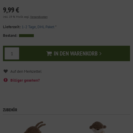
9,99 €
inkl. 19 % MwSt. zzgl.
Versandkosten
Lieferzeit:
1-2 Tage, DHL Paket
*
Bestand:
IN DEN WARENKORB
In den Warenkorb
Billiger gesehen?
ZUBEHÖR