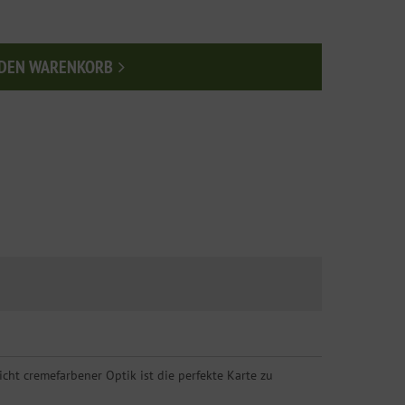
 DEN WARENKORB
n den Warenkorb
cht cremefarbener Optik ist die perfekte Karte zu