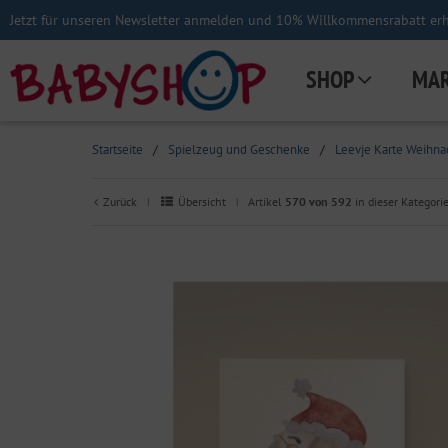
Jetzt für unseren Newsletter anmelden und 10% Willkommensrabatt erha
SHOP
MA
Startseite
/
Spielzeug und Geschenke
/
Leevje Karte Weihnac
Zurück
Übersicht
Artikel
570 von 592
in dieser Kategori
|
|