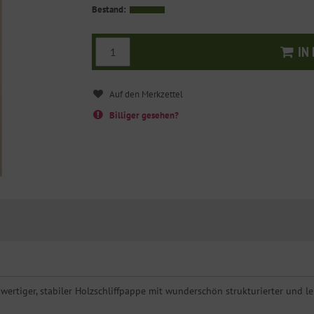
Bestand:
IN
I
Billiger gesehen?
rtiger, stabiler Holzschliffpappe mit wunderschön strukturierter und lei