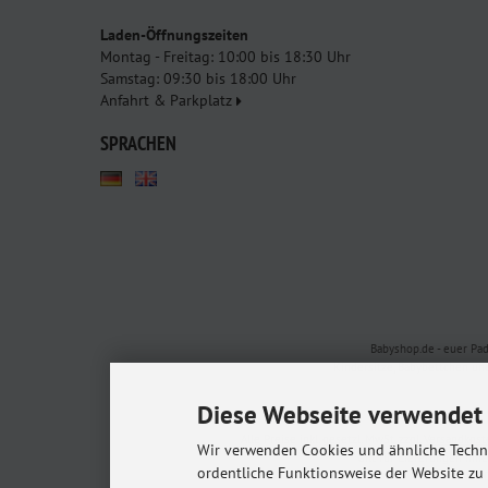
Laden-Öffnungszeiten
Montag - Freitag: 10:00 bis 18:30 Uhr
Samstag: 09:30 bis 18:00 Uhr
Anfahrt & Parkplatz
SPRACHEN
Babyshop.de - euer Pa
Kindersitze, Babybettchen un
Diese Webseite verwendet 
Alle Preise inkl. gesetzl. MwSt. zzgl.
Versandkost
Wir verwenden Cookies und ähnliche Techno
* Gilt für Lieferungen in
ordentliche Funktionsweise der Website zu
© 20