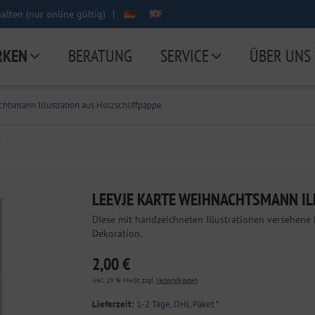
lten (nur online gültig)
|
RKEN
BERATUNG
SERVICE
ÜBER UNS
htsmann Illustration aus Holzschliffpappe
e
LEEVJE KARTE WEIHNACHTSMANN IL
Diese mit handzeichneten Illustrationen versehene 
Dekoration.
2,00 €
inkl. 19 % MwSt. zzgl.
Versandkosten
Lieferzeit:
1-2 Tage, DHL Paket
*