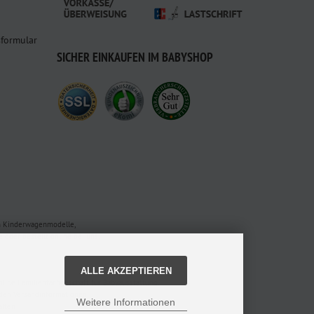
sformular
SICHER EINKAUFEN IM BABYSHOP
en Kinderwagenmodelle,
oder bestellt online bei uns.
ALLE AKZEPTIEREN
nline Familienfachgeschäft für Babyausstattung.
 den Versandinformationen.
Weitere Informationen
alten