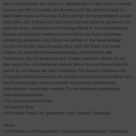
das coole Parkhaus aus Holz von Jabadabado. Fordere deine Freunde
heraus, wer fährt schneller die Rampe hoch? Als nächstes lädst du
dein Elektroauto auf und der Aufzug bringt dich anschließend wieder
nach oben. Der Aufzug wird mit einem kleinen Lenkrad gesteuert, so
dass die Autos auf einfache und lustige Weise in die verschiedenen
Etagen transportiert werden können. Wenn die Autos unterwegs
schmutzig geworden sind, fährst du schnell in der Waschanlage
vorbei. Starte den Hubschrauber, flieg über die Stadt und lande
wieder auf dem Hubschrauberlandeplatz auf dem Dach des
Parkhauses. Das Parkhaus hat drei Etagen, zwischen denen du mit
den Autos hin- und herfahren kannst. Wenn du eine Pause brauchst,
parkst du auf einem der drei Parkplätze. Mit diesem kreativen und
originellen Parkhaus werden die Kinder stundenlang beschäftigt sein.
Das Parkhaus kann auch zusammen mit anderen Jabadabado
Holzschienen kombiniert werden. Ein wunderbares geschätztes
Geburtstagsgeschenk.
• Für autoverrückte Kinder
• Kreatives Spiel
• Mit vielen Details für garantiert viele Stunden Spielspaß
Inhalt:
• 1x Parkhaus mit Parkplätzen, Hubschrauberlandeplatz, Tankstelle,