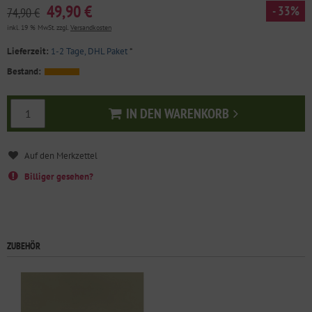
49,90 €
- 33%
74,90 €
inkl. 19 % MwSt. zzgl.
Versandkosten
Lieferzeit:
1-2 Tage, DHL Paket
*
Bestand:
IN DEN WARENKORB
In den Warenkorb
Billiger gesehen?
ZUBEHÖR