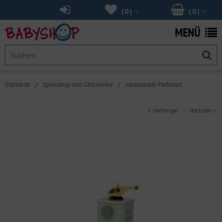
(
0
)
(
0
)
MENÜ
Startseite
/
Spielzeug und Geschenke
/
Jabadabado Parkhaus
Vorheriger
Nächster
|