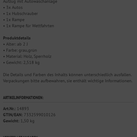
Aufzug mit Autowaschanlage
• 3x Autos
• 1x Hubschrauber
• 1x Rampe
• 1x Rampe für Wettfahrten
Produktdetails
• Alter: ab 2 J
• Farbe: grau,grün
• Material: Holz, Sperrholz
• Gewicht: 2,518 kg
Die Details und Farben des Inhalts können unterschiedlich ausfallen.
Verpackungen bitte aufbewahren, sie enthält wichtige Informationen.
ARTIKELINFORMATIONEN:
Art.Nr.:
14893
GTIN/EAN:
7332599010126
Gewicht:
1,50 kg