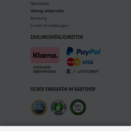
Newsletter
Vertrag widerrufen
Beratung
Cookie Einstellungen
ZAHLUNGSMÖGLICHKEITEN
SICHER EINKAUFEN IM BABYSHOP