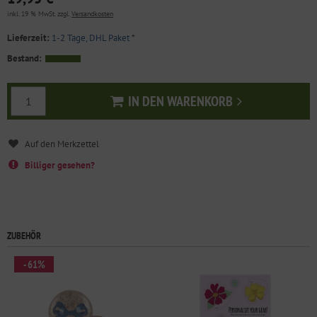
inkl. 19 % MwSt. zzgl.
Versandkosten
Lieferzeit:
1-2 Tage, DHL Paket
*
Bestand:
IN DEN WARENKORB
In den Warenkorb
Billiger gesehen?
ZUBEHÖR
- 61%