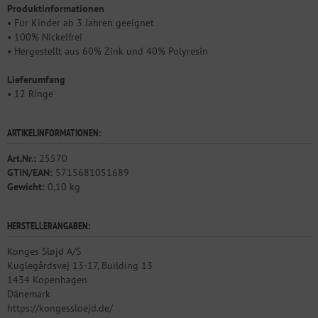
Produktinformationen
• Für Kinder ab 3 Jahren geeignet
• 100% Nickelfrei
• Hergestellt aus 60% Zink und 40% Polyresin
Lieferumfang
• 12 Ringe
ARTIKELINFORMATIONEN:
Art.Nr.:
25570
GTIN/EAN:
5715681051689
Gewicht:
0,10 kg
HERSTELLERANGABEN:
Konges Sløjd A/S
Kuglegårdsvej 13-17, Building 13
1434 Kopenhagen
Dänemark
https://kongessloejd.de/