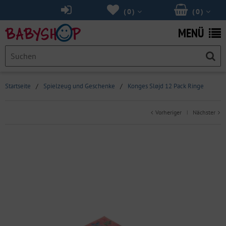
(
0
)
(
0
)
MENÜ
Startseite
/
Spielzeug und Geschenke
/
Konges Sløjd 12 Pack Ringe
Vorheriger
Nächster
|