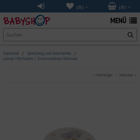
(
0
)
(
0
)
MENÜ
Startseite
/
Spielzeug und Geschenke
/
Leevje Milchzahn- / Schmuckdose Mermaid
Vorheriger
Nächster
|