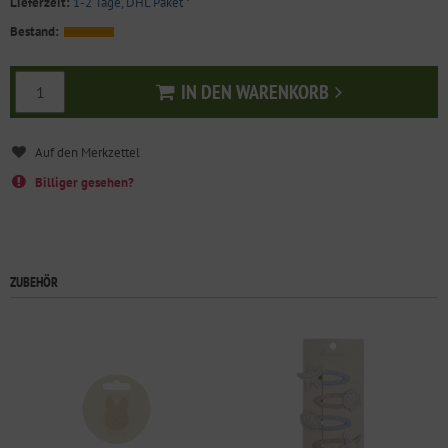
Lieferzeit:
1-2 Tage, DHL Paket
*
Bestand:
IN DEN WARENKORB
In den Warenkorb
Billiger gesehen?
ZUBEHÖR