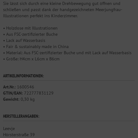
Sie lässt sich durch eine kleine Drehbewegung gut öffnen und
schließen und passt dank der handgezeichneten Meerjungfrau-
Illustrationen perfekt ins Kinderzimmer.
• Holzdose mit Illustrationen
• Aus FSC-zertifizierter Buche
• Lack auf Wasserbasis
• Fair & sustainably made in China
• Material: Aus FSC-zertifizierter Buche und mit Lack auf Wasserbasis
• Größe: H4cm x L6cm x B6cm
ARTIKELINFORMATIONEN:
Art.Nr.:
1600546
GTIN/EAN:
722777831129
Gewicht:
0,30 kg
HERSTELLERANGABEN:
Leevje
Hörsterstraße 39