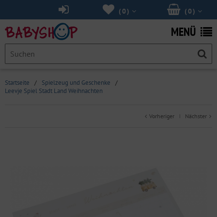
(
0
)
(
0
)
MENÜ
Startseite
/
Spielzeug und Geschenke
/
Leevje Spiel Stadt Land Weihnachten
Vorheriger
Nächster
|