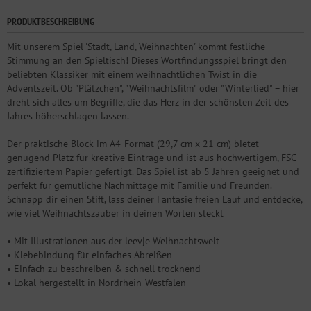
PRODUKTBESCHREIBUNG
Mit unserem Spiel 'Stadt, Land, Weihnachten' kommt festliche
Stimmung an den Spieltisch! Dieses Wortfindungsspiel bringt den
beliebten Klassiker mit einem weihnachtlichen Twist in die
Adventszeit. Ob "Plätzchen", "Weihnachtsfilm" oder "Winterlied" – hier
dreht sich alles um Begriffe, die das Herz in der schönsten Zeit des
Jahres höherschlagen lassen.
Der praktische Block im A4-Format (29,7 cm x 21 cm) bietet
genügend Platz für kreative Einträge und ist aus hochwertigem, FSC-
zertifiziertem Papier gefertigt. Das Spiel ist ab 5 Jahren geeignet und
perfekt für gemütliche Nachmittage mit Familie und Freunden.
Schnapp dir einen Stift, lass deiner Fantasie freien Lauf und entdecke,
wie viel Weihnachtszauber in deinen Worten steckt
• Mit Illustrationen aus der leevje Weihnachtswelt
• Klebebindung für einfaches Abreißen
• Einfach zu beschreiben & schnell trocknend
• Lokal hergestellt in Nordrhein-Westfalen