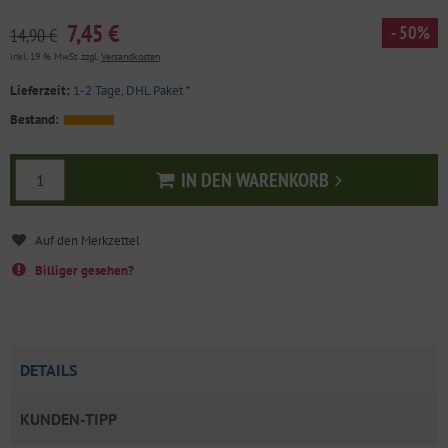
7,45 €
- 50%
14,90 €
inkl. 19 % MwSt. zzgl.
Versandkosten
Lieferzeit:
1-2 Tage, DHL Paket
*
Bestand:
IN DEN WARENKORB
In den Warenkorb
Billiger gesehen?
DETAILS
KUNDEN-TIPP