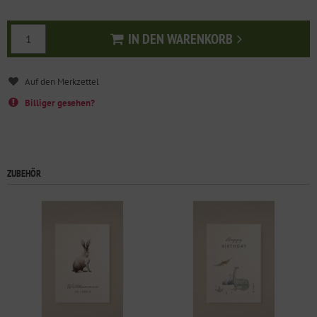
IN DEN WARENKORB
In den Warenkorb
Billiger gesehen?
ZUBEHÖR