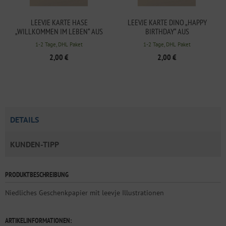
LEEVJE KARTE HASE
LEEVJE KARTE DINO „HAPPY
„WILLKOMMEN IM LEBEN“ AUS
BIRTHDAY“ AUS
HOLZSCHLIFFPAPPE
HOLZSCHLIFFPAPPE
1-2 Tage, DHL Paket
1-2 Tage, DHL Paket
2,00 €
2,00 €
DETAILS
KUNDEN-TIPP
PRODUKTBESCHREIBUNG
Niedliches Geschenkpapier mit leevje Illustrationen
ARTIKELINFORMATIONEN: