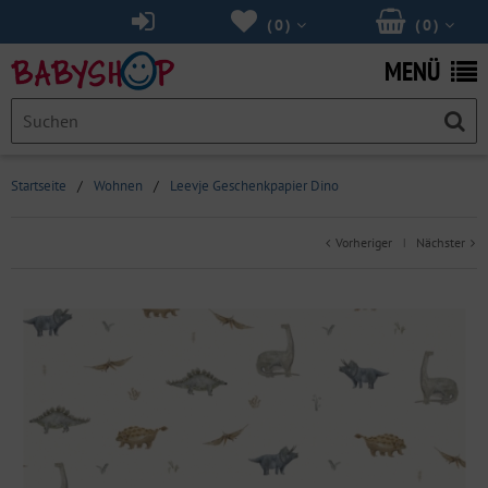
(
0
)
(
0
)
MENÜ
Startseite
/
Wohnen
/
Leevje Geschenkpapier Dino
Vorheriger
Nächster
|