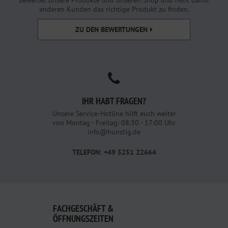
Bewertet unsere Produkte und unseren Shop und helft damit
anderen Kunden das richtige Produkt zu finden.
ZU DEN BEWERTUNGEN
IHR HABT FRAGEN?
Unsere Service-Hotline hilft euch weiter
von Montag - Freitag: 08:30 - 17:00 Uhr
info@hunstig.de
TELEFON: +49 5251 22664
FACHGESCHÄFT &
ÖFFNUNGSZEITEN