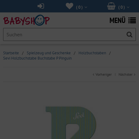
(
0
)
(
0
)
MENÜ
Startseite
/
Spielzeug und Geschenke
/
Holzbuchstaben
/
Sevi Holzbuchstabe Buchstabe P Pinguin
Vorheriger
Nächster
|