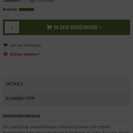
Lieferzeit:
1-2 Tage, DHL Paket
*
Bestand:
IN DEN WARENKORB
In den Warenkorb
Billiger gesehen?
DETAILS
KUNDEN-TIPP
PRODUKTBESCHREIBUNG
Die niedlichen pastellfarbigen Holzbuchstaben sind mittels
Bastelkleber oder doppelseitigem Klebeband an jeder Tür oder Wand