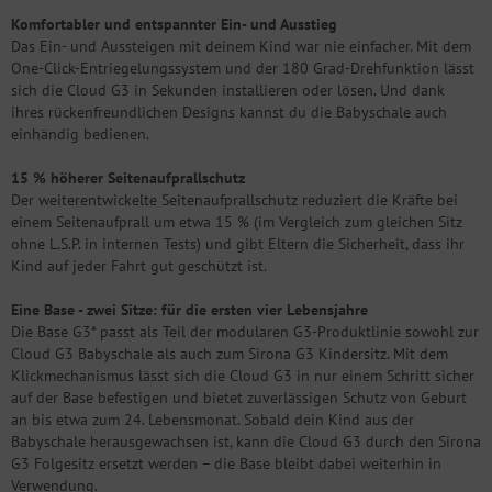
Komfortabler und entspannter Ein- und Ausstieg
Das Ein- und Aussteigen mit deinem Kind war nie einfacher. Mit dem
One-Click-Entriegelungssystem und der 180 Grad-Drehfunktion lässt
sich die Cloud G3 in Sekunden installieren oder lösen. Und dank
ihres rückenfreundlichen Designs kannst du die Babyschale auch
einhändig bedienen.
15 % höherer Seitenaufprallschutz
Der weiterentwickelte Seitenaufprallschutz reduziert die Kräfte bei
einem Seitenaufprall um etwa 15 % (im Vergleich zum gleichen Sitz
ohne L.S.P. in internen Tests) und gibt Eltern die Sicherheit, dass ihr
Kind auf jeder Fahrt gut geschützt ist.
Eine Base - zwei Sitze: für die ersten vier Lebensjahre
Die Base G3* passt als Teil der modularen G3-Produktlinie sowohl zur
Cloud G3 Babyschale als auch zum Sirona G3 Kindersitz. Mit dem
Klickmechanismus lässt sich die Cloud G3 in nur einem Schritt sicher
auf der Base befestigen und bietet zuverlässigen Schutz von Geburt
an bis etwa zum 24. Lebensmonat. Sobald dein Kind aus der
Babyschale herausgewachsen ist, kann die Cloud G3 durch den Sirona
G3 Folgesitz ersetzt werden – die Base bleibt dabei weiterhin in
Verwendung.