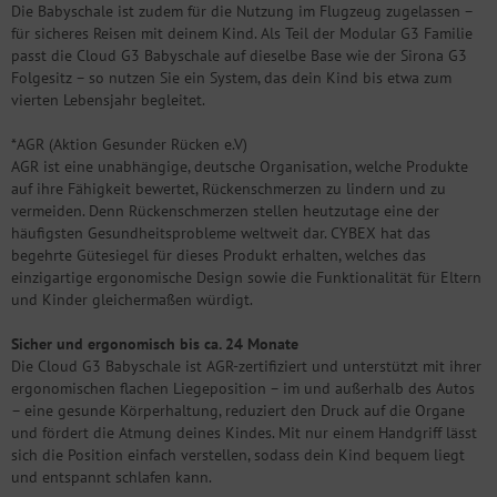
Die Babyschale ist zudem für die Nutzung im Flugzeug zugelassen –
für sicheres Reisen mit deinem Kind. Als Teil der Modular G3 Familie
passt die Cloud G3 Babyschale auf dieselbe Base wie der Sirona G3
Folgesitz – so nutzen Sie ein System, das dein Kind bis etwa zum
vierten Lebensjahr begleitet.
*AGR (Aktion Gesunder Rücken e.V)
AGR ist eine unabhängige, deutsche Organisation, welche Produkte
auf ihre Fähigkeit bewertet, Rückenschmerzen zu lindern und zu
vermeiden. Denn Rückenschmerzen stellen heutzutage eine der
häufigsten Gesundheitsprobleme weltweit dar. CYBEX hat das
begehrte Gütesiegel für dieses Produkt erhalten, welches das
einzigartige ergonomische Design sowie die Funktionalität für Eltern
und Kinder gleichermaßen würdigt.
Sicher und ergonomisch bis ca. 24 Monate
Die Cloud G3 Babyschale ist AGR-zertifiziert und unterstützt mit ihrer
ergonomischen flachen Liegeposition – im und außerhalb des Autos
– eine gesunde Körperhaltung, reduziert den Druck auf die Organe
und fördert die Atmung deines Kindes. Mit nur einem Handgriff lässt
sich die Position einfach verstellen, sodass dein Kind bequem liegt
und entspannt schlafen kann.