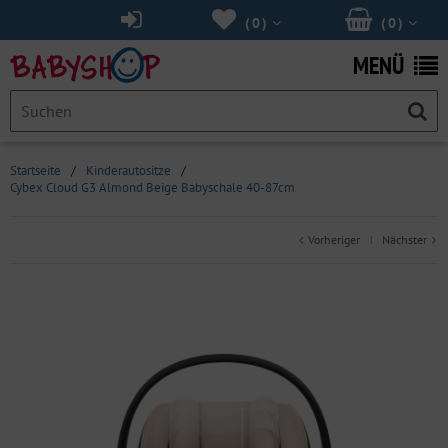
(
0
)
(
0
)
MENÜ
Startseite
/
Kinderautositze
/
Cybex Cloud G3 Almond Beige Babyschale 40-87cm
Vorheriger
Nächster
|