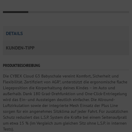
DETAILS
KUNDEN-TIPP
PRODUKTBESCHREIBUNG
Die CYBEX Cloud G3 Babyschale vereint Komfort, Sicherheit und
Flexibilität. Zertifiziert von AGR*, unterstützt die ergonomische flache
Liegeposition die Körperhaltung deines Kindes – im Auto und
außerhalb. Dank 180 Grad-Drehfunktion und One-Click-Entriegelung
wird das Ein- und Aussteigen deutlich einfacher. Die Allround-
Luftzirkulation sowie der integrierte Mesh Einsatz der Plus Line
sorgen für ein angenehmes Sitzklima auf jeder Fahrt. Für zusätzlichen
Schutz reduziert das L.S.P. System die Kräfte bei einem Seitenaufprall
um etwa 15 % (im Vergleich zum gleichen Sitz ohne L.S.P. in internen
Tests).