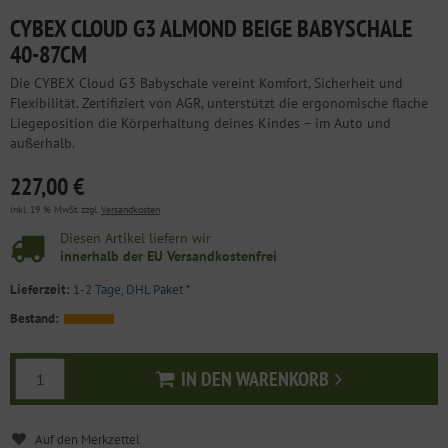
CYBEX CLOUD G3 ALMOND BEIGE BABYSCHALE
40-87CM
Die CYBEX Cloud G3 Babyschale vereint Komfort, Sicherheit und
Flexibilität. Zertifiziert von AGR, unterstützt die ergonomische flache
Liegeposition die Körperhaltung deines Kindes – im Auto und
außerhalb.
227,00 €
inkl. 19 % MwSt. zzgl.
Versandkosten
Diesen Artikel liefern wir
innerhalb der EU Versandkostenfrei
Lieferzeit:
1-2 Tage, DHL Paket
*
Bestand:
IN DEN WARENKORB
In den Warenkorb