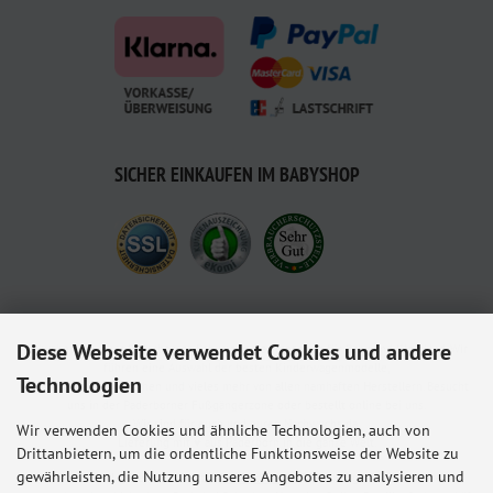
SICHER EINKAUFEN IM BABYSHOP
Diese Webseite verwendet Cookies und andere
Babyshop.de - euer Paderborner Babymarkt-Fachgeschäft für Baby und Kleinkind. Wir
führen eine Auswahl der besten Kinderwagenmodelle,
Technologien
Kindersitze, Babybettchen und vieles mehr von allen namhaften Herstellern. Besucht
uns in der Paderborner Fußgängerzone oder bestellt online bei uns.
Wir sind für euch und euren Nachwuchs da.
Wir verwenden Cookies und ähnliche Technologien, auch von
Lieferung mit ♥ aus Paderborn in die ganze Welt.
Drittanbietern, um die ordentliche Funktionsweise der Website zu
gewährleisten, die Nutzung unseres Angebotes zu analysieren und
Alle Preise inkl. gesetzl. MwSt. zzgl.
Versandkosten
. Die durchgestrichenen Preise