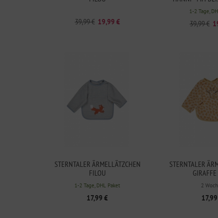
ASSE
1-2 Tage, D
39,99 €
19,99 €
39,99 €
1
STERNTALER ÄRMELLÄTZCHEN
STERNTALER ÄR
FILOU
GIRAFFE
1-2 Tage, DHL Paket
2 Woch
17,99 €
17,99