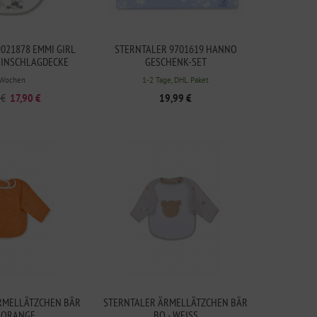
021878 EMMI GIRL
STERNTALER 9701619 HANNO
INSCHLAGDECKE
GESCHENK-SET
 Wochen
1-2 Tage, DHL Paket
 €
17,90 €
19,99 €
RMELLÄTZCHEN BÄR
STERNTALER ÄRMELLÄTZCHEN BÄR
- ORANGE
BO - WEISS