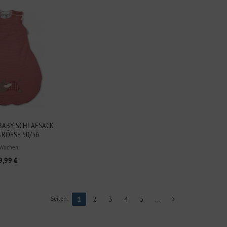
BABY-SCHLAFSACK
RÖSSE 50/56
 Wochen
9,99 €
Seiten:
1
2
3
4
5
...