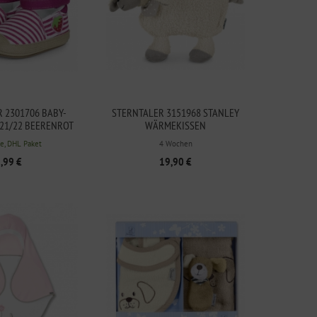
 2301706 BABY-
STERNTALER 3151968 STANLEY
 21/22 BEERENROT
WÄRMEKISSEN
UFARTIKEL
e, DHL Paket
4 Wochen
,99 €
19,90 €