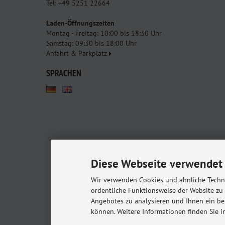
Tel: +49 5251 22664
Laden-Öffnungszeiten
Montag - Freitag: 10:00 bis 18:30 Uhr
Samstag: 09:30 bis 18:00 Uhr
Anfahrt & Parkplatz
SPRACHEN
Diese Webseite verwendet 
Babyshop.de - euer Pa
Kindersitze, Babybettchen un
Wir verwenden Cookies und ähnliche Techno
ordentliche Funktionsweise der Website zu
Angebotes zu analysieren und Ihnen ein be
Alle Preise inkl. gesetzl. MwSt. zzgl.
Versandkost
können. Weitere Informationen finden Sie i
* Gilt für Lieferungen in