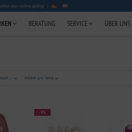
lten (nur online gültig)
|
RKEN
BERATUNG
SERVICE
ÜBER UNS
nach ...
Artikel pro Seite
- 9%