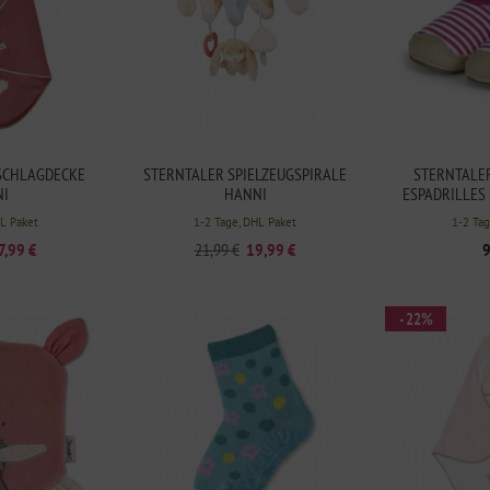
SCHLAGDECKE
STERNTALER SPIELZEUGSPIRALE
STERNTALER
I
HANNI
ESPADRILLES
AUSLA
HL Paket
1-2 Tage, DHL Paket
1-2 Tag
7,99 €
21,99 €
19,99 €
9
- 22%