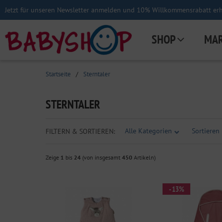
Jetzt für unseren Newsletter anmelden und 10% Willkommensrabatt erha
SHOP
MA
Startseite
/
Sterntaler
STERNTALER
Alle Kategorien
Sortieren 
FILTERN & SORTIEREN:
Zeige
1
bis
24
(von insgesamt
450
Artikeln)
- 13%