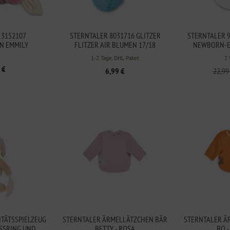
 3152107
STERNTALER 8031716 GLITZER
STERNTALER 9
N EMMILY
FLITZER AIR BLUMEN 17/18
NEWBORN-E
AQUAMARIN
1-2 Tage, DHL Paket
2
 €
6,99 €
22,99
ITÄTSSPIELZEUG
STERNTALER ÄRMELLÄTZCHEN BÄR
STERNTALER Ä
SSRING UND R
BETTY - ROSA
BO 