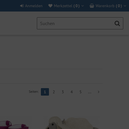
Anmelden
Merkzettel
(
0
)
Warenkorb
(
0
)
Seiten:
1
2
3
4
5
...