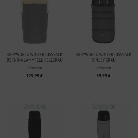
BABYWORLD WINTERFUSSSACK B
BABYWORLD WINTERFUSSSACK K
ERNINA LAMMFELL HELLGRAU M
INLEY GRAU
ELANGE
4 Wochen
4 Wochen
129,99 €
59,99 €