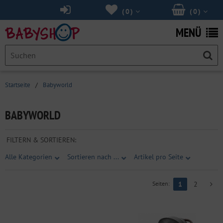
(
0
)
(
0
)
MENÜ
Startseite
/
Babyworld
BABYWORLD
FILTERN & SORTIEREN:
Alle Kategorien
Sortieren nach ...
Artikel pro Seite
Seiten:
1
2