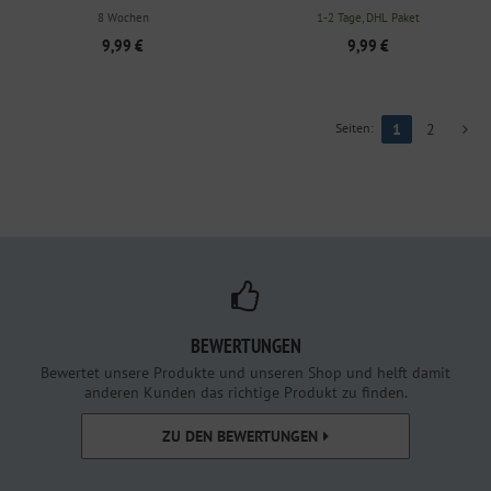
BLUSH/SHIFTING SAND
NATURAL/CAMBRIDGE BLUE
8 Wochen
1-2 Tage, DHL Paket
9,99 €
9,99 €
Seiten:
1
2
BEWERTUNGEN
Bewertet unsere Produkte und unseren Shop und helft damit
anderen Kunden das richtige Produkt zu finden.
ZU DEN BEWERTUNGEN