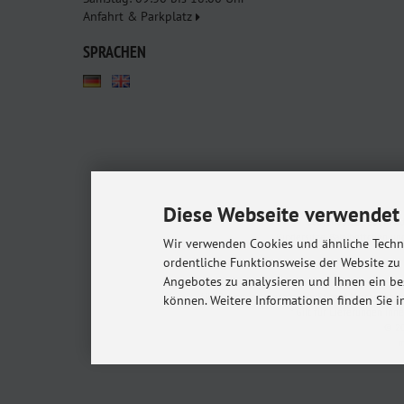
Anfahrt & Parkplatz
SPRACHEN
Diese Webseite verwendet 
Babyshop.de - euer Pa
Kindersitze, Babybettchen un
Wir verwenden Cookies und ähnliche Techno
ordentliche Funktionsweise der Website zu
Angebotes zu analysieren und Ihnen ein be
Alle Preise inkl. gesetzl. MwSt. zzgl.
Versandkost
können. Weitere Informationen finden Sie i
* Gilt für Lieferungen in
© 20
m