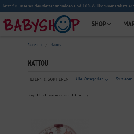
Jetzt für unseren Newsletter anmelden und 10% Willkommensrabatt erha
SHOP
MA
Startseite
/
Nattou
NATTOU
Alle Kategorien
Sortieren 
FILTERN & SORTIEREN:
Zeige
1
bis
1
(von insgesamt
1
Artikeln)