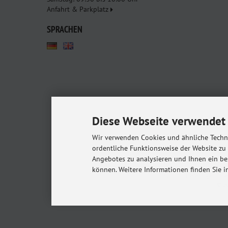
Anfahrt & Parkplatz
SPRACHEN
Diese Webseite verwendet 
Babyshop.de - euer Pa
Kindersitze, Babybettchen un
Wir verwenden Cookies und ähnliche Techno
ordentliche Funktionsweise der Website zu
Angebotes zu analysieren und Ihnen ein be
Alle Preise inkl. gesetzl. MwSt. zzgl.
Versandkost
können. Weitere Informationen finden Sie i
* Gilt für Lieferungen in
© 20
m