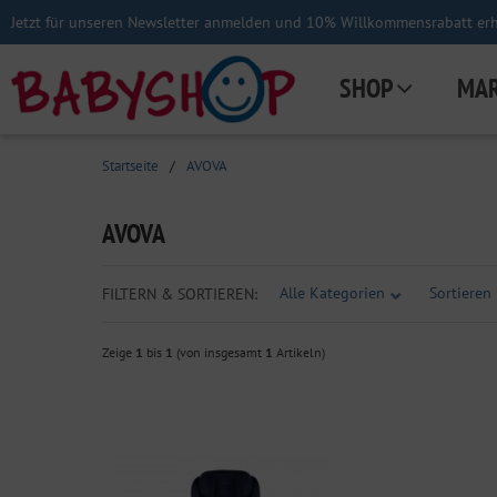
Jetzt für unseren Newsletter anmelden und 10% Willkommensrabatt erha
SHOP
MA
Startseite
/
AVOVA
AVOVA
Alle Kategorien
Sortieren 
FILTERN & SORTIEREN:
Zeige
1
bis
1
(von insgesamt
1
Artikeln)