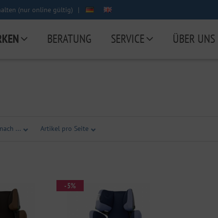
lten (nur online gültig)
|
RKEN
BERATUNG
SERVICE
ÜBER UNS
nach ...
Artikel pro Seite
- 5%