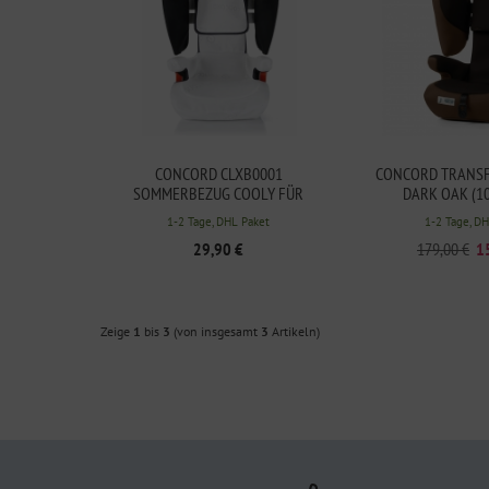
CONCORD CLXB0001
CONCORD TRANSF
SOMMERBEZUG COOLY FÜR
DARK OAK (1
TRANSFORMER X BAG+ XT +PRO+XT
1-2 Tage, DHL Paket
1-2 Tage, D
PRO
29,90 €
179,00 €
1
Zeige
1
bis
3
(von insgesamt
3
Artikeln)