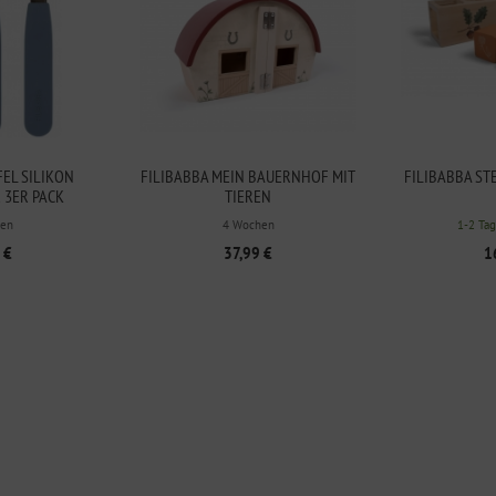
FEL SILIKON
FILIBABBA MEIN BAUERNHOF MIT
FILIBABBA ST
 3ER PACK
TIEREN
en
4 Wochen
1-2 Tag
 €
37,99 €
1