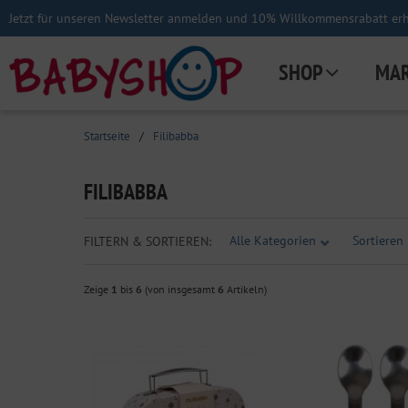
Jetzt für unseren Newsletter anmelden und 10% Willkommensrabatt erha
SHOP
MA
Startseite
/
Filibabba
FILIBABBA
Alle Kategorien
Sortieren 
FILTERN & SORTIEREN:
Zeige
1
bis
6
(von insgesamt
6
Artikeln)