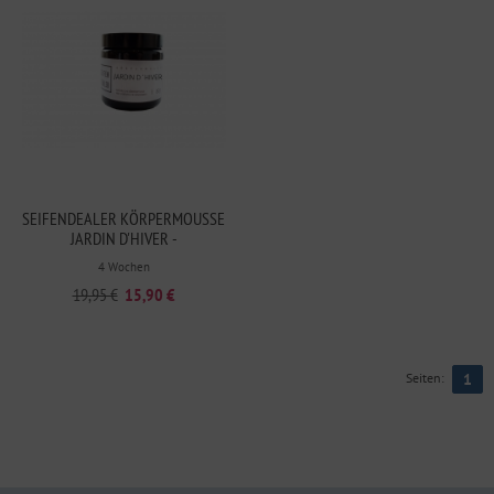
SEIFENDEALER KÖRPERMOUSSE
JARDIN D'HIVER -
AUSLAUFARTIKEL
4 Wochen
19,95 €
15,90 €
Seiten:
1