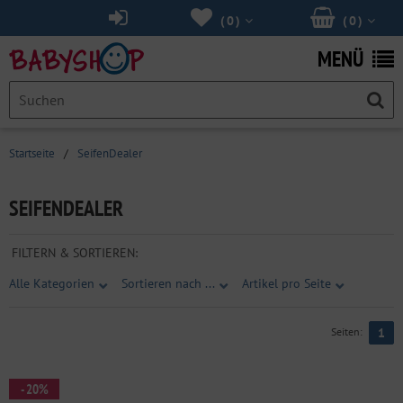
(
0
)
(
0
)
MENÜ
Startseite
/
SeifenDealer
SEIFENDEALER
FILTERN & SORTIEREN:
Alle Kategorien
Sortieren nach ...
Artikel pro Seite
Seiten:
1
- 20%