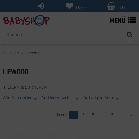
(
0
)
(
0
)
MENÜ
Startseite
/
Liewood
LIEWOOD
FILTERN & SORTIEREN:
Alle Kategorien
Sortieren nach ...
Artikel pro Seite
Seiten:
1
2
3
4
5
...